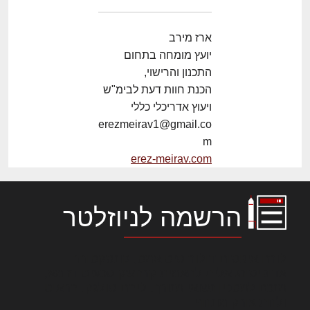
ארז מירב
יועץ מומחה בתחום
התכנון והרישוי,
הכנת חוות דעת לבימ"ש
ויעוץ אדריכלי כללי
erezmeirav1@gmail.co
m
erez-meirav.com
הרשמה לניוזלטר
לורם איפסום דולור סיט אמט, קונסקטורר
אדיפיסינג אלית להאמית קרהשק סכעיט דז מא,
מנכם למטכין נשואי מנורך. ליבם סולגק. בראיט
ולחת צורק מונחף