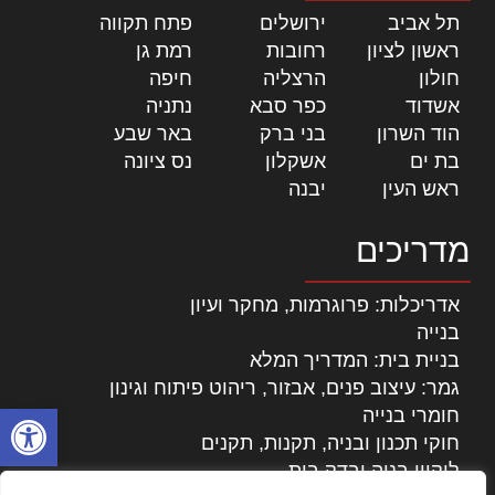
תל אביב
|
ירושלים
|
פתח תקווה
|
ראשון לציון
|
רחובות
|
רמת גן
|
חולון
|
הרצליה
|
חיפה
|
אשדוד
|
כפר סבא
|
נתניה
|
הוד השרון
|
בני ברק
|
באר שבע
|
בת ים
|
אשקלון
|
נס ציונה
|
ראש העין
|
יבנה
|
מדריכים
אדריכלות: פרוגרמות, מחקר ועיון
בנייה
בניית בית: המדריך המלא
גמר: עיצוב פנים, אבזור, ריהוט פיתוח וגינון
פתח סרגל
חומרי בנייה
חוקי תכנון ובניה, תקנות, תקנים
ליקויי בניה ובדק בית