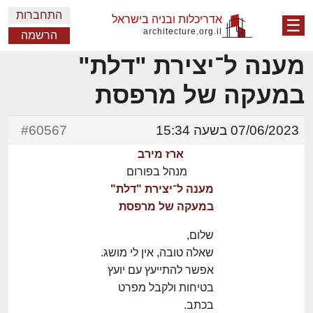
התחברות
אדריכלות ובניה בישראל
☰
architecture.org.il
הרשמה
מענה ל־יצירת "דלת"
במעקה של מרפסת
07/06/2023 בשעה 15:34
#60567
ארז מירב
מנהל בפורום
מענה ל־יצירת "דלת"
במעקה של מרפסת
שלום,
שאלה טובה, אין לי מושג.
אפשר להתייעץ עם יועץ
בטיחות ולקבל מפרט
בכתב.