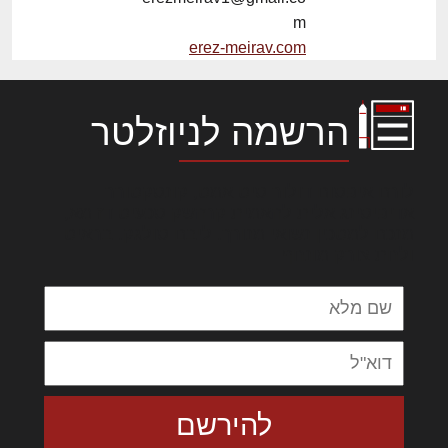
m
erez-meirav.com
הרשמה לניוזלטר
לורם איפסום דולור סיט אמט, קונסקטורר
אדיפיסינג אלית להאמית קרהשק סכעיט דז מא,
מנכם למטכין נשואי מנורך. ליבם סולגק. בראיט
ולחת צורק מונחף