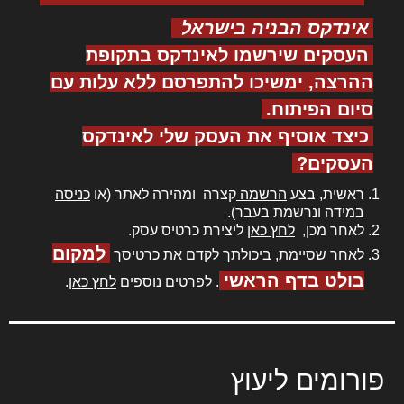
אינדקס הבניה בישראל
העסקים שירשמו לאינדקס בתקופת
ההרצה, ימשיכו להתפרסם ללא עלות עם
סיום הפיתוח.
כיצד אוסיף את העסק שלי לאינדקס
העסקים?
ראשית, בצע
הרשמה
קצרה ומהירה לאתר (או
כניסה
במידה ונרשמת בעבר).
לאחר מכן,
לחץ כאן
ליצירת כרטיס עסק.
למקום
לאחר שסיימת, ביכולתך לקדם את כרטיסך
בולט בדף הראשי
. לפרטים נוספים
לחץ כאן
.
פורומים ליעוץ