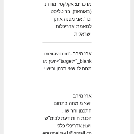
מרכזיים: אקלקטי, מודרני
(באוהאוז), ברוטליסטי
וכד'. אני מפנה אותך
למאמר: אדריכלות
ישראלית
ארז מירב -meirav.com"
target="_blank">יועץ מו
מחה לנושאי תכנון ורישוי
ארז מירב
יועץ מומחה בתחום
התכנון והרישוי,
הכנת חוות דעת לבימ"ש
ויעוץ אדריכלי כללי
erezmeirav1@gmail.co