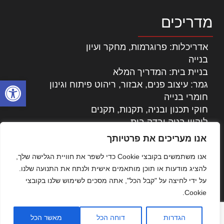
מדריכים
אדריכלות: פרוגרמות, מחקר ועיון
בנייה
בניית בית: המדריך המלא
פתח סרגל
גמר: עיצוב פנים, אבזור, ריהוט פיתוח וגינון
חומרי בנייה
חוקי תכנון ובניה, תקנות, תקנים
ליקויי בניה ובדק בית
נדל"ן: זכויות, אגרות ועסקאות
אנו מעריכים את פרטיותך
עיצוב הבית
אנו משתמשים בקובצי Cookie כדי לשפר את חוויית הגלישה שלך,
עקרונות ניהול אחזקה מתקדמות
להציג מודעות או תוכן מותאמים אישית ולנתח את התנועה שלנו.
צילום אדריכלי
על ידי לחיצה על "קבל הכל", אתה מסכים לשימוש שלנו בקובצי
שיווק נדלן
Cookie.
שיטות בניה: מפרטים והמלצות
תוכן שיווקי
הגדרות
דוחה הכל
מאשר הכל