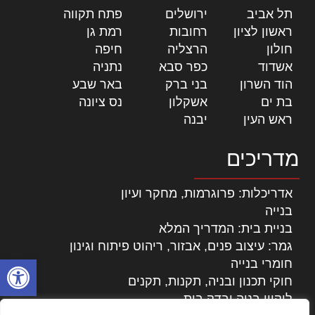
תל אביב
|
ירושלים
|
פתח תקווה
|
ראשון לציון
|
רחובות
|
רמת גן
|
חולון
|
הרצליה
|
חיפה
|
אשדוד
|
כפר סבא
|
נתניה
|
הוד השרון
|
בני ברק
|
באר שבע
|
בת ים
|
אשקלון
|
נס ציונה
|
ראש העין
|
יבנה
|
מדריכים
אדריכלות: פרוגרמות, מחקר ועיון
בנייה
בניית בית: המדריך המלא
גמר: עיצוב פנים, אבזור, ריהוט פיתוח וגינון
פתח סרגל
חומרי בנייה
חוקי תכנון ובניה, תקנות, תקנים
ליקויי בניה ובדק בית