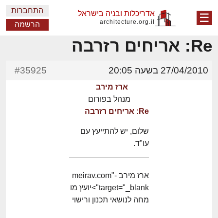
התחברות
אדריכלות ובניה בישראל
☰
architecture.org.il
הרשמה
Re: אריחים רזרבה
27/04/2010 בשעה 20:05
#35925
ארז מירב
מנהל בפורום
Re: אריחים רזרבה
שלום, יש להתייעץ עם
עו"ד.
ארז מירב -meirav.com"
target="_blank">יועץ מו
מחה לנושאי תכנון ורישוי