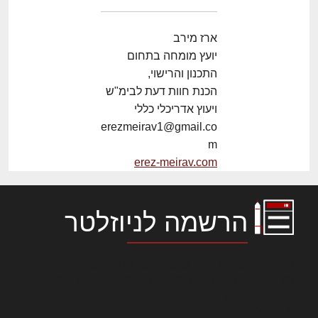
ארז מירב
יועץ מומחה בתחום
התכנון והרישוי,
הכנת חוות דעת לבימ"ש
ויעוץ אדריכלי כללי
erezmeirav1@gmail.co
m
erez-meirav.com
הרשמה לניוזלטר
לורם איפסום דולור סיט אמט, קונסקטורר
אדיפיסינג אלית להאמית קרהשק סכעיט דז מא,
מנכם למטכין נשואי מנורך. ליבם סולגק. בראיט
ולחת צורק מונחף