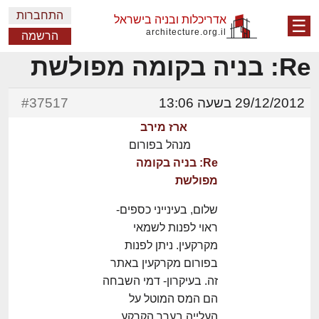
התחברות
אדריכלות ובניה בישראל
☰
architecture.org.il
הרשמה
Re: בניה בקומה מפולשת
29/12/2012 בשעה 13:06
#37517
ארז מירב
מנהל בפורום
Re: בניה בקומה
מפולשת
שלום, בעינייני כספים-
ראוי לפנות לשמאי
מקרקעין. ניתן לפנות
בפורום מקרקעין באתר
זה. בעיקרון- דמי השבחה
הם המס המוטל על
העלייה בערך הקרקע