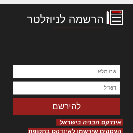
הרשמה לניוזלטר
לורם איפסום דולור סיט אמט, קונסקטורר
אדיפיסינג אלית להאמית קרהשק סכעיט דז מא,
מנכם למטכין נשואי מנורך. ליבם סולגק. בראיט
ולחת צורק מונחף
אינדקס הבניה בישראל
העסקים שירשמו לאינדקס בתקופת