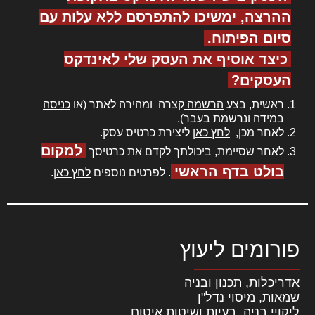
ההרצה, ימשיכו להתפרסם ללא עלות עם
סיום הפיתוח.
כיצד אוסיף את העסק שלי לאינדקס
העסקים?
ראשית, בצע
הרשמה
קצרה ומהירה לאתר (או
כניסה
במידה ונרשמת בעבר).
לאחר מכן,
לחץ כאן
ליצירת כרטיס עסק.
למקום
לאחר שסיימת, ביכולתך לקדם את כרטיסך
בולט בדף הראשי
. לפרטים נוספים
לחץ כאן
.
פורומים ליעוץ
אדריכלות, תכנון ובניה
שמאות, מיסוי נדל"ן
ליקויי בניה, בעיות ושיטות איטום