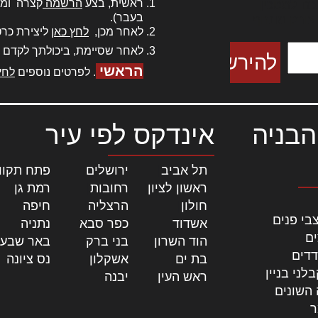
ראשית, בצע
הרשמה
קצרה ומה
כם למטכין
בעבר).
 צורק מונחף
לאחר מכן,
לחץ כאן
ליצירת כרט
לאחר שסיימת, ביכולתך לקדם 
הראשי
. לפרטים נוספים
לחץ
הבניה
אינדקס לפי עיר
תל אביב
|
ירושלים
|
פתח תקוו
ראשון לציון
|
רחובות
|
רמת גן
|
חולון
|
הרצליה
|
חיפה
|
בי פנים
אשדוד
|
כפר סבא
|
נתניה
|
ים
הוד השרון
|
בני ברק
|
באר שבע
דדים
בת ים
|
אשקלון
|
נס ציונה
|
לני בניין
ראש העין
|
יבנה
|
 השונים
ר