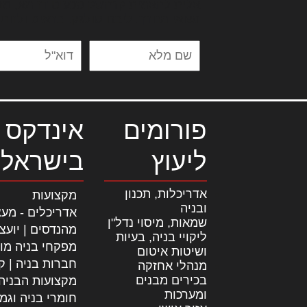
אלית להאמית קרהשק סכעיט דז מא, מנ
נשואי מנורך. ליבם סולגק. בראיט ולחת
פורומים
אינדקס 
ליעוץ
בישראל
אדריכלות, תכנון
מקצועות
ובניה
אדריכלים - מעצ
שמאות, מיסוי נדל"ן
מהנדסים | יועצ
ליקויי בניה, בעיות
מפקחי בניה מו
ושיטות איטום
חברות בניה | קב
מנהלי אחזקה
בכירים מבנים
מקצועות הבניה
ומערכות
חומרי בניה וגמ