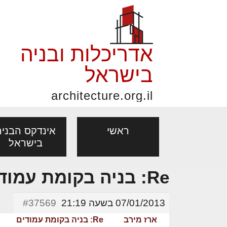
אדריכלות ובניה
בישראל
architecture.org.il
ראשי
אינדקס הבניה
בישראל
Re: בניה בקומת עמודים
פורום אדריכלות, תכנון
פ
אדריכלות: פרוגרמות,
נדל"ן: זכו
מקצועות
ובניה
נ
07/01/2013 בשעה 21:19
#37569
מחקר ועיון
ועסקאות
אדריכלים - מעצב
ארז מירב
Re: בניה בקומת עמודים
בנייה
עיצוב הבי
יעוץ מקצועי לבונים, למשפצים
מת