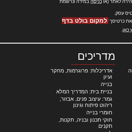
ירה לאתר (או
כניסה
במידה ונרשמת
יס עסק.
למקום בולט בדף
את כרטיסך
 כאן
.
מדריכים
ה
|
אדריכלות: פרוגרמות, מחקר
ועיון
בנייה
בניית בית: המדריך המלא
גמר: עיצוב פנים, אבזור,
|
ריהוט פיתוח וגינון
חומרי בנייה
חוקי תכנון ובניה, תקנות,
תקנים