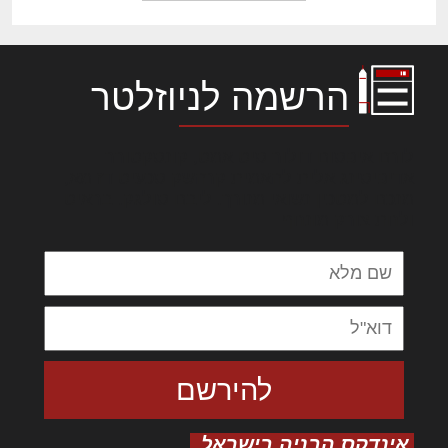
הרשמה לניוזלטר
לורם איפסום דולור סיט אמט, קונסקטורר
אדיפיסינג אלית להאמית קרהשק סכעיט דז מא,
מנכם למטכין נשואי מנורך. ליבם סולגק. בראיט
ולחת צורק מונחף
אינדקס הבניה בישראל