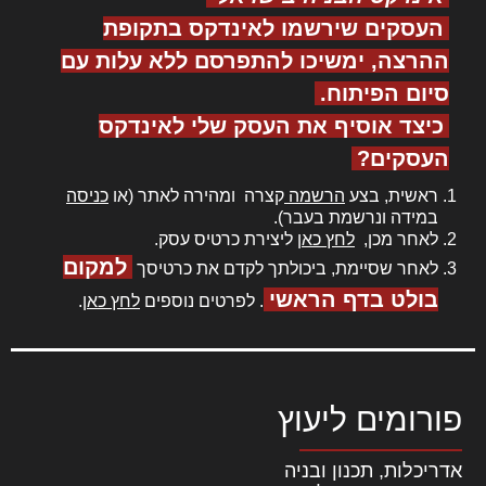
העסקים שירשמו לאינדקס בתקופת
ההרצה, ימשיכו להתפרסם ללא עלות עם
סיום הפיתוח.
כיצד אוסיף את העסק שלי לאינדקס
העסקים?
ראשית, בצע
הרשמה
קצרה ומהירה לאתר (או
כניסה
במידה ונרשמת בעבר).
לאחר מכן,
לחץ כאן
ליצירת כרטיס עסק.
למקום
לאחר שסיימת, ביכולתך לקדם את כרטיסך
בולט בדף הראשי
. לפרטים נוספים
לחץ כאן
.
פורומים ליעוץ
אדריכלות, תכנון ובניה