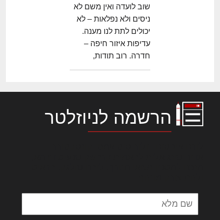
שוב לועדה ואין משם לא
ניסים ולא נפלאות – לא
יכולים לתת לנו מענה.
עדיפות איזור חיפה –
חדרה. רוב תודות,
הרשמה לניוזלטר
לורם איפסום דולור סיט אמט, קונסקטורר
אדיפיסינג אלית להאמית קרהשק סכעיט דז מא,
מנכם למטכין נשואי מנורך. ליבם סולגק. בראיט
ולחת צורק מונחף