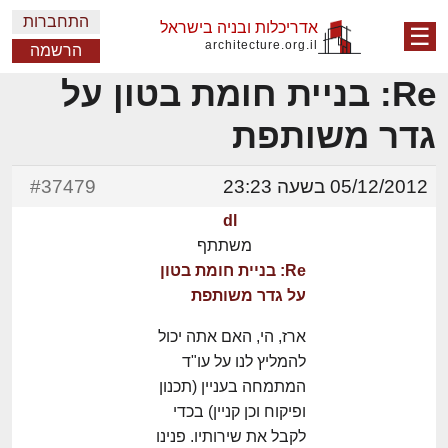
התחברות
אדריכלות ובניה בישראל
☰
architecture.org.il
הרשמה
Re: בניית חומת בטון על
גדר משותפת
05/12/2012 בשעה 23:23
#37479
dl
משתתף
Re: בניית חומת בטון
על גדר משותפת
ארז, הי, האם אתה יכול
להמליץ לנו על עו"ד
המתמחה בעניין (תכנון
ופיקוח וכן קניין) בכדי
לקבל את שירותיו. פנינו