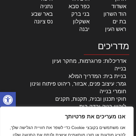
אשדוד
|
כפר סבא
|
נתניה
|
הוד השרון
|
בני ברק
|
באר שבע
|
בת ים
|
אשקלון
|
נס ציונה
|
ראש העין
|
יבנה
|
מדריכים
אדריכלות: פרוגרמות, מחקר ועיון
בנייה
בניית בית: המדריך המלא
גמר: עיצוב פנים, אבזור, ריהוט פיתוח וגינון
חומרי בנייה
פתח סרגל
חוקי תכנון ובניה, תקנות, תקנים
ליקויי בניה ובדק בית
נדל"ן: זכויות, אגרות ועסקאות
אנו מעריכים את פרטיותך
עיצוב הבית
אנו משתמשים בקובצי Cookie כדי לשפר את חוויית הגלישה שלך,
עקרונות ניהול אחזקה מתקדמות
להציג מודעות או תוכן מותאמים אישית ולנתח את התנועה שלנו.