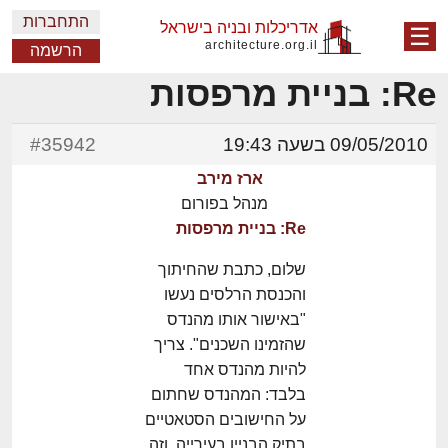
התחברות
אדריכלות ובניה בישראל
☰
architecture.org.il
הרשמה
Re: בניית מרפסות
09/05/2010 בשעה 19:43
#35942
ארז מירב
מנהל בפורום
Re: בניית מרפסות
שלום, כתבת שהחיתוך
והכנסת הרלסים נעשו
"באישור אותו מהנדס
שהזמינו השכנים". צריך
להיות מהנדס אחד
בלבד: המהנדס שחתום
על החישובים הסטאטיים
בתיק הבניין בעירייה, וזה