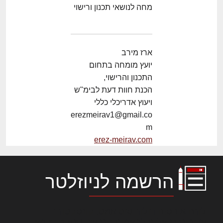
מחה לנושאי תכנון ורישוי
ארז מירב
יועץ מומחה בתחום
התכנון והרישוי,
הכנת חוות דעת לבימ"ש
ויעוץ אדריכלי כללי
erezmeirav1@gmail.co
m
erez-meirav.com
הרשמה לניוזלטר
לורם איפסום דולור סיט אמט, קונסקטורר
אדיפיסינג אלית להאמית קרהשק סכעיט דז מא,