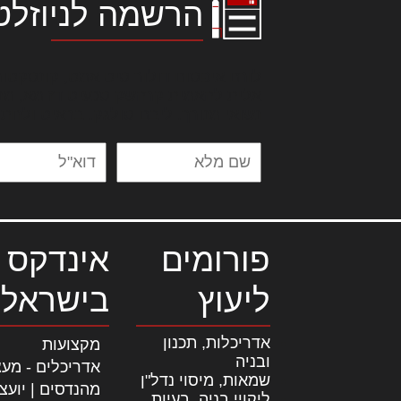
הרשמה לניוזלט
לורם איפסום דולור סיט אמט, קונסקטור
אלית להאמית קרהשק סכעיט דז מא, מנ
נשואי מנורך. ליבם סולגק. בראיט ולחת
פורומים
אינדקס 
ליעוץ
בישראל
אדריכלות, תכנון
מקצועות
ובניה
אדריכלים - מעצ
שמאות, מיסוי נדל"ן
מהנדסים | יועצ
ליקויי בניה, בעיות