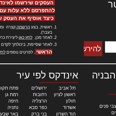
ר
העסקים שירשמו לאינד
להתפרסם ללא עלות עם ס
כיצד אוסיף את העסק ש
ר אדיפיסינג
ראשית, בצע
הרשמה
קצרה ומה
כם למטכין
בעבר).
 צורק מונחף
לאחר מכן,
לחץ כאן
ליצירת כרט
לאחר שסיימת, ביכולתך לקדם 
הראשי
. לפרטים נוספים
לחץ
הבניה
אינדקס לפי עיר
תל אביב
|
ירושלים
|
פתח תקוו
ראשון לציון
|
רחובות
|
רמת גן
|
חולון
|
הרצליה
|
חיפה
|
בי פנים
אשדוד
|
כפר סבא
|
נתניה
|
ים
הוד השרון
|
בני ברק
|
באר שבע