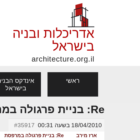
אדריכלות ובניה
בישראל
architecture.org.il
ראשי
אינדקס הבניה
בישראל
Re: בניית פרגולה במרפסת
פורום אדריכלות, תכנון
פ
אדריכלות: פרוגרמות,
נדל"ן: זכו
מקצועות
ובניה
נ
18/04/2010 בשעה 00:31
#35917
מחקר ועיון
ועסקאות
אדריכלים - מעצב
ארז מירב
Re: בניית פרגולה במרפסת
בנייה
עיצוב הבי
יעוץ מקצועי לבונים, למשפצים
מת