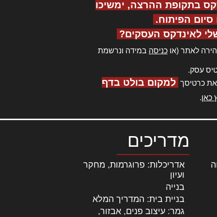
קס בתקופת ההרצה, ימשיכו
יום הפיתוח.
לי לאינדקס העסקים?
ירה לאתר (או
כניסה
במידה ונרשמת
יס עסק.
למקום בולט בדף
את כרטיסך
 כאן
.
מדריכים
ה
|
אדריכלות: פרוגרמות, מחקר
ועיון
בנייה
בניית בית: המדריך המלא
גמר: עיצוב פנים, אבזור,
|