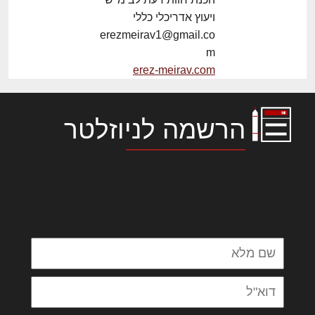
ויעוץ אדריכלי כללי
erezmeirav1@gmail.co
m
erez-meirav.com
הרשמה לניוזלטר
לורם איפסום דולור סיט אמט, קונסקטורר
אדיפיסינג אלית להאמית קרהשק סכעיט דז מא,
מנכם למטכין נשואי מנורך. ליבם סולגק. בראיט
ולחת צורק מונחף