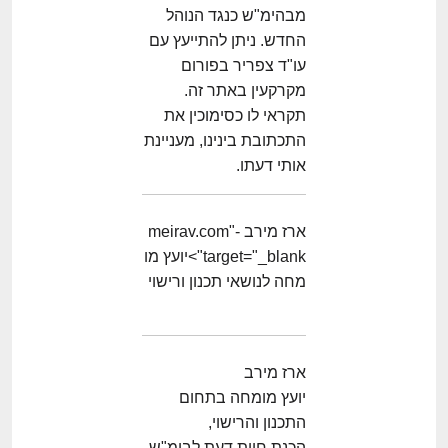
מבהימ"ש כנגד הנוהל
החדש. ניתן להתייעץ עם
עו"ד צפריר בפורום
מקרקעין באתר זה.
תקראי לו כסימוכין את
התכתובת בינינו, מעניינת
אותי דעתו.
ארז מירב -meirav.com"
target="_blank">יועץ מו
מחה לנושאי תכנון ורישוי
ארז מירב
יועץ מומחה בתחום
התכנון והרישוי,
הכנת חוות דעת לבימ"ש