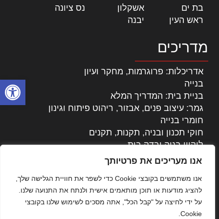
בת ים
|
אשקלון
|
נס ציונה
|
ראש העין
|
יבנה
|
מדריכים
אדריכלות: פרוגרמות, מחקר ועיון
פתח סרגל
בנייה
בניית בית: המדריך המלא
גמר: עיצוב פנים, אבזור, ריהוט פיתוח וגינון
חומרי בנייה
חוקי תכנון ובניה, תקנות, תקנים
ליקויי בניה ובדק בית
נדל"ן: זכויות, אגרות ועסקאות
אנו מעריכים את פרטיותך
עיצוב הבית
אנו משתמשים בקובצי Cookie כדי לשפר את חוויית הגלישה שלך,
עקרונות ניהול אחזקה מתקדמות
להציג מודעות או תוכן מותאמים אישית ולנתח את התנועה שלנו.
צילום אדריכלי
על ידי לחיצה על "קבל הכל", אתה מסכים לשימוש שלנו בקובצי
שיווק נדלן
Cookie.
שיטות בניה: מפרטים והמלצות