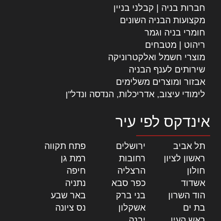
חברות בניה | קבלני בניין
מקצועות הבניה השונים
חומרי בניה וגמר
ריהוט | מטבחים
מוצרי חשמל ואלקטרוניקה
שירותים לענף הבניה
אבזור ומוצרים משלימים
לימודי עיצוב, אדריכלות, הנדסה ונדל"ן
אינדקס לפי עיר
תל אביב
|
ירושלים
|
פתח תקווה
|
ראשון לציון
|
רחובות
|
רמת גן
|
חולון
|
הרצליה
|
חיפה
|
אשדוד
|
כפר סבא
|
נתניה
|
הוד השרון
|
בני ברק
|
באר שבע
|
בת ים
|
אשקלון
|
נס ציונה
|
ראש העין
|
יבנה
|