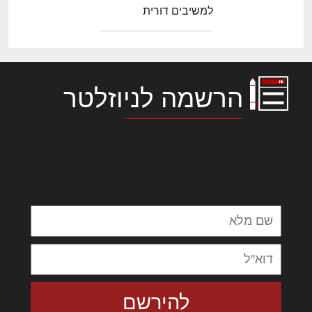
למשיבים דורית
הרשמה לניוזלטר
לורם איפסום דולור סיט אמט, קונסקטורר
אדיפיסינג אלית להאמית קרהשק סכעיט דז מא,
מנכם למטכין נשואי מנורך. ליבם סולגק. בראיט
ולחת צורק מונחף