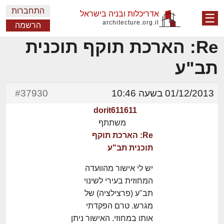
התחברות
אדריכלות ובניה בישראל
☰
architecture.org.il
הרשמה
Re: הארכת תוקף תוכנית
תב"ע
01/12/2013 בשעה 10:46
#37930
dorit611611
משתתף
Re: הארכת תוקף
תוכנית תב"ע
יש לי אישור מהוועדה
המחוזית בעירי לשינוי
תב"ע (פרצילציה) של
מגרש. טרם הפקדתי
אותו במחוזי. האישור ניתן