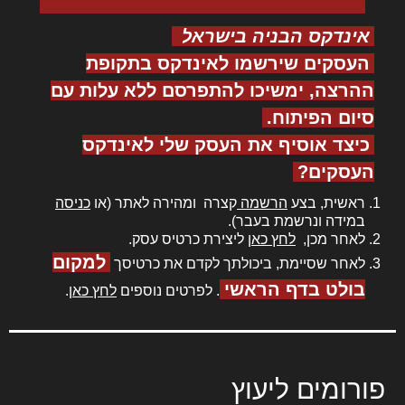
אינדקס הבניה בישראל
העסקים שירשמו לאינדקס בתקופת
ההרצה, ימשיכו להתפרסם ללא עלות עם
סיום הפיתוח.
כיצד אוסיף את העסק שלי לאינדקס
העסקים?
ראשית, בצע
הרשמה
קצרה ומהירה לאתר (או
כניסה
במידה ונרשמת בעבר).
לאחר מכן,
לחץ כאן
ליצירת כרטיס עסק.
למקום
לאחר שסיימת, ביכולתך לקדם את כרטיסך
בולט בדף הראשי
. לפרטים נוספים
לחץ כאן
.
פורומים ליעוץ