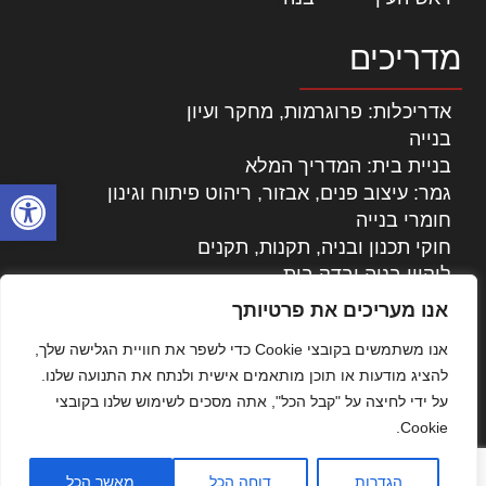
מדריכים
אדריכלות: פרוגרמות, מחקר ועיון
בנייה
בניית בית: המדריך המלא
פתח סרגל
גמר: עיצוב פנים, אבזור, ריהוט פיתוח וגינון
חומרי בנייה
חוקי תכנון ובניה, תקנות, תקנים
ליקויי בניה ובדק בית
נדל"ן: זכויות, אגרות ועסקאות
אנו מעריכים את פרטיותך
עיצוב הבית
אנו משתמשים בקובצי Cookie כדי לשפר את חוויית הגלישה שלך,
עקרונות ניהול אחזקה מתקדמות
להציג מודעות או תוכן מותאמים אישית ולנתח את התנועה שלנו.
צילום אדריכלי
על ידי לחיצה על "קבל הכל", אתה מסכים לשימוש שלנו בקובצי
שיווק נדלן
Cookie.
שיטות בניה: מפרטים והמלצות
תוכן שיווקי
הגדרות
דוחה הכל
מאשר הכל