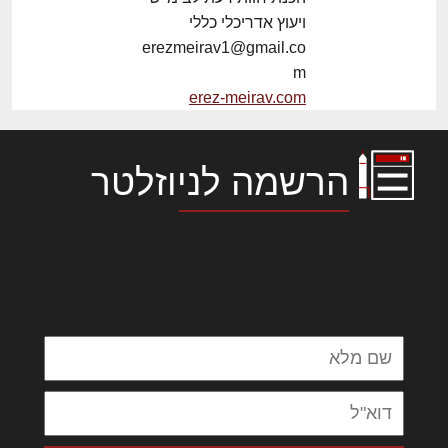
ויעוץ אדריכלי כללי
erezmeirav1@gmail.co
m
erez-meirav.com
הרשמה לניוזלטר
לורם איפסום דולור סיט אמט, קונסקטורר
אדיפיסינג אלית להאמית קרהשק סכעיט דז מא,
מנכם למטכין נשואי מנורך. ליבם סולגק. בראיט
ולחת צורק מונחף