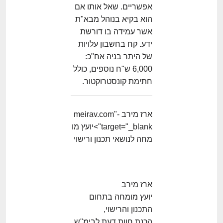
אפשריים. שאל אותו אם
הוא בקיא בנוהל מבא"ת
אשר עמידה בו דורשת
ידע. קח בחשבון עלויות
של היתר בניה אח"כ:
6,000 ש"ח נוספים, כולל
חתימת קונסטרוקטור.
ארז מירב -meirav.com"
target="_blank">יועץ מו
מחה לנושאי תכנון ורישוי
ארז מירב
יועץ מומחה בתחום
התכנון והרישוי,
הכנת חוות דעת לבימ"ש