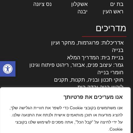
בת ים
|
אשקלון
|
נס ציונה
|
ראש העין
|
יבנה
|
מדריכים
אדריכלות: פרוגרמות, מחקר ועיון
בנייה
בניית בית: המדריך המלא
פתח סרגל
גמר: עיצוב פנים, אבזור, ריהוט פיתוח וגינון
חומרי בנייה
חוקי תכנון ובניה, תקנות, תקנים
ליקויי בניה ובדק בית
נדל"ן: זכויות, אגרות ועסקאות
אנו מעריכים את פרטיותך
עיצוב הבית
אנו משתמשים בקובצי Cookie כדי לשפר את חוויית הגלישה שלך,
עקרונות ניהול אחזקה מתקדמות
להציג מודעות או תוכן מותאמים אישית ולנתח את התנועה שלנו.
צילום אדריכלי
על ידי לחיצה על "קבל הכל", אתה מסכים לשימוש שלנו בקובצי
שיווק נדלן
Cookie.
שיטות בניה: מפרטים והמלצות