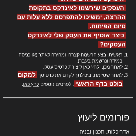
העסקים שירשמו לאינדקס בתקופת
ההרצה, ימשיכו להתפרסם ללא עלות עם
סיום הפיתוח.
כיצד אוסיף את העסק שלי לאינדקס
העסקים?
ראשית, בצע
הרשמה
קצרה ומהירה לאתר (או
כניסה
במידה ונרשמת בעבר).
לאחר מכן,
לחץ כאן
ליצירת כרטיס עסק.
למקום
לאחר שסיימת, ביכולתך לקדם את כרטיסך
בולט בדף הראשי
. לפרטים נוספים
לחץ כאן
.
פורומים ליעוץ
אדריכלות, תכנון ובניה