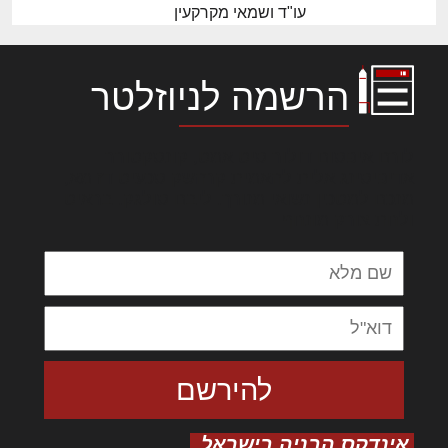
עו"ד ושמאי מקרקעין
הרשמה לניוזלטר
לורם איפסום דולור סיט אמט, קונסקטורר
אדיפיסינג אלית להאמית קרהשק סכעיט דז מא,
מנכם למטכין נשואי מנורך. ליבם סולגק. בראיט
ולחת צורק מונחף
אינדקס הבניה בישראל