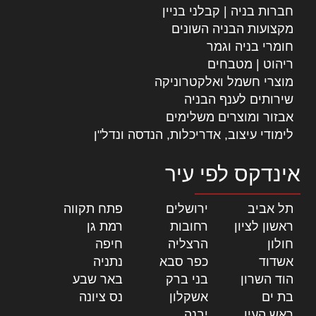
חברות בניה | קבלני בניין
מקצועות הבניה השונים
חומרי בניה וגמר
ריהוט | מטבחים
מוצרי חשמל ואלקטרוניקה
שירותים לענף הבניה
אבזור ומוצרים משלימים
לימודי עיצוב, אדריכלות, הנדסה ונדל"ן
אינדקס לפי עיר
תל אביב
|
ירושלים
|
פתח תקווה
|
ראשון לציון
|
רחובות
|
רמת גן
|
חולון
|
הרצליה
|
חיפה
|
אשדוד
|
כפר סבא
|
נתניה
|
הוד השרון
|
בני ברק
|
באר שבע
|
בת ים
|
אשקלון
|
נס ציונה
|
ראש העין
|
יבנה
|