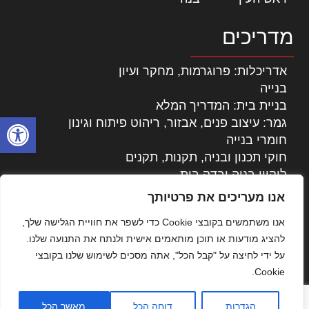
מדריכים
אדריכלות: פרוגרמות, מחקר ועיון
בנייה
בניית בית: המדריך המלא
פתח סרגל
גמר: עיצוב פנים, אבזור, ריהוט פיתוח וגינון
חומרי בנייה
חוקי תכנון ובניה, תקנות, תקנים
ליקויי בניה ובדק בית
נדל"ן: זכויות, אגרות ועסקאות
אנו מעריכים את פרטיותך
עיצוב הבית
אנו משתמשים בקובצי Cookie כדי לשפר את חוויית הגלישה שלך,
עקרונות ניהול אחזקה מתקדמות
להציג מודעות או תוכן מותאמים אישית ולנתח את התנועה שלנו.
צילום אדריכלי
על ידי לחיצה על "קבל הכל", אתה מסכים לשימוש שלנו בקובצי
שיווק נדלן
Cookie.
שיטות בניה: מפרטים והמלצות
תוכן שיווקי
הגדרות
דוחה הכל
מאשר הכל