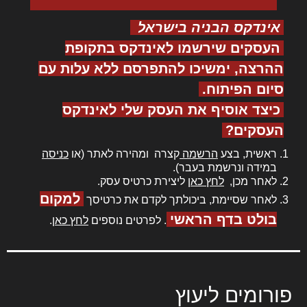
אינדקס הבניה בישראל
העסקים שירשמו לאינדקס בתקופת
ההרצה, ימשיכו להתפרסם ללא עלות עם
סיום הפיתוח.
כיצד אוסיף את העסק שלי לאינדקס
העסקים?
ראשית, בצע
הרשמה
קצרה ומהירה לאתר (או
כניסה
במידה ונרשמת בעבר).
לאחר מכן,
לחץ כאן
ליצירת כרטיס עסק.
למקום
לאחר שסיימת, ביכולתך לקדם את כרטיסך
בולט בדף הראשי
. לפרטים נוספים
לחץ כאן
.
פורומים ליעוץ