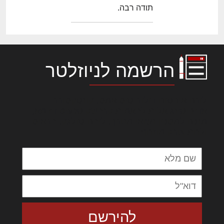
תודה רבה.
הרשמה לניוזלטר
לורם איפסום דולור סיט אמט, קונסקטורר
אדיפיסינג אלית להאמית קרהשק סכעיט דז מא,
מנכם למטכין נשואי מנורך. ליבם סולגק. בראיט
ולחת צורק מונחף