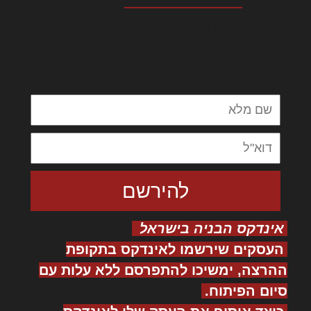
לורם איפסום דולור סיט אמט, קונסקטורר
אדיפיסינג אלית להאמית קרהשק סכעיט דז מא,
מנכם למטכין נשואי מנורך. ליבם סולגק. בראיט
ולחת צורק מונחף
אינדקס הבניה בישראל
העסקים שירשמו לאינדקס בתקופת
ההרצה, ימשיכו להתפרסם ללא עלות עם
סיום הפיתוח.