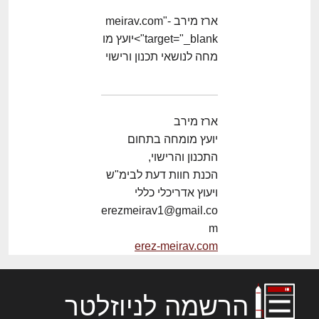
ארז מירב -meirav.com"
target="_blank">יועץ מו
מחה לנושאי תכנון ורישוי
ארז מירב
יועץ מומחה בתחום
התכנון והרישוי,
הכנת חוות דעת לבימ"ש
ויעוץ אדריכלי כללי
erezmeirav1@gmail.co
m
erez-meirav.com
הרשמה לניוזלטר