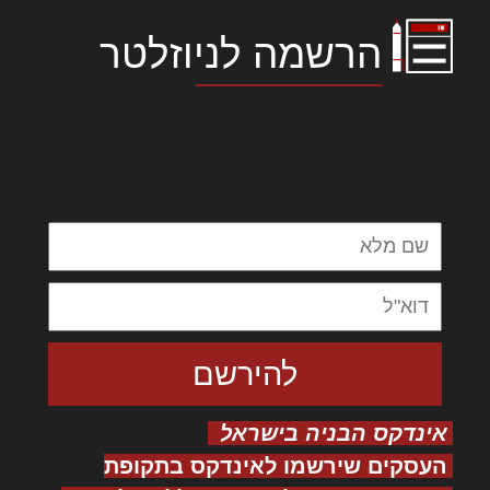
הרשמה לניוזלטר
לורם איפסום דולור סיט אמט, קונסקטורר
אדיפיסינג אלית להאמית קרהשק סכעיט דז מא,
מנכם למטכין נשואי מנורך. ליבם סולגק. בראיט
ולחת צורק מונחף
אינדקס הבניה בישראל
העסקים שירשמו לאינדקס בתקופת