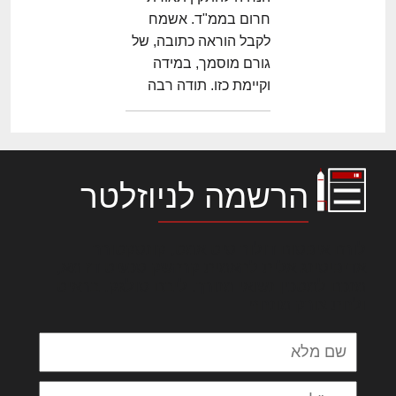
חרום בממ"ד. אשמח
לקבל הוראה כתובה, של
גורם מוסמך, במידה
וקיימת כזו. תודה רבה
הרשמה לניוזלטר
לורם איפסום דולור סיט אמט, קונסקטורר
אדיפיסינג אלית להאמית קרהשק סכעיט דז מא,
מנכם למטכין נשואי מנורך. ליבם סולגק. בראיט
ולחת צורק מונחף