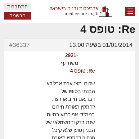
התחברות
אדריכלות ובניה בישראל
☰
architecture.org.il
הרשמה
Re: טופס 4
01/01/2014 בשעה 13:00
#36337
-2921
משתתף
Re: טופס 4
שלום. מצטערת אבל לא
הבנתי בסופו של
דבר,אם חייב או רצוי,
להתקין תאורת חירום
בממ"ד. אני כרגע בסיום
שנת בדק והחשמלאי של
הבניין טוען שלא קיבל
הנחיה להתקין תאורת