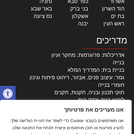
אשדוד
|
כפר סבא
|
נתניה
|
הוד השרון
|
בני ברק
|
באר שבע
|
בת ים
|
אשקלון
|
נס ציונה
|
ראש העין
|
יבנה
|
מדריכים
אדריכלות: פרוגרמות, מחקר ועיון
בנייה
בניית בית: המדריך המלא
גמר: עיצוב פנים, אבזור, ריהוט פיתוח וגינון
חומרי בנייה
פתח סרגל
חוקי תכנון ובניה, תקנות, תקנים
ליקויי בניה ובדק בית
נדל"ן: זכויות, אגרות ועסקאות
אנו מעריכים את פרטיותך
עיצוב הבית
אנו משתמשים בקובצי Cookie כדי לשפר את חוויית הגלישה שלך,
עקרונות ניהול אחזקה מתקדמות
להציג מודעות או תוכן מותאמים אישית ולנתח את התנועה שלנו.
צילום אדריכלי