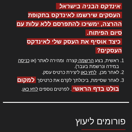
אינדקס הבניה בישראל
העסקים שירשמו לאינדקס בתקופת
ההרצה, ימשיכו להתפרסם ללא עלות עם
סיום הפיתוח.
כיצד אוסיף את העסק שלי לאינדקס
העסקים?
ראשית, בצע
הרשמה
קצרה ומהירה לאתר (או
כניסה
במידה ונרשמת בעבר).
לאחר מכן,
לחץ כאן
ליצירת כרטיס עסק.
למקום
לאחר שסיימת, ביכולתך לקדם את כרטיסך
בולט בדף הראשי
. לפרטים נוספים
לחץ כאן
.
פורומים ליעוץ