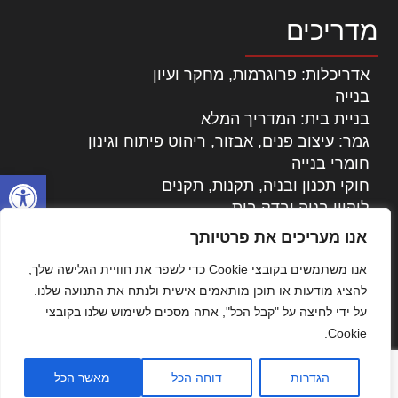
מדריכים
אדריכלות: פרוגרמות, מחקר ועיון
בנייה
בניית בית: המדריך המלא
גמר: עיצוב פנים, אבזור, ריהוט פיתוח וגינון
חומרי בנייה
פתח סרגל
חוקי תכנון ובניה, תקנות, תקנים
ליקויי בניה ובדק בית
נדל"ן: זכויות, אגרות ועסקאות
אנו מעריכים את פרטיותך
עיצוב הבית
אנו משתמשים בקובצי Cookie כדי לשפר את חוויית הגלישה שלך,
עקרונות ניהול אחזקה מתקדמות
להציג מודעות או תוכן מותאמים אישית ולנתח את התנועה שלנו.
צילום אדריכלי
על ידי לחיצה על "קבל הכל", אתה מסכים לשימוש שלנו בקובצי
שיווק נדלן
Cookie.
שיטות בניה: מפרטים והמלצות
תוכן שיווקי
הגדרות
דוחה הכל
מאשר הכל