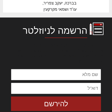
בברכה, יעקב צפריר,
עו"ד ושמאי מקרקעין
הרשמה לניוזלטר
לורם איפסום דולור סיט אמט, קונסקטורר
אדיפיסינג אלית להאמית קרהשק סכעיט דז מא,
מנכם למטכין נשואי מנורך. ליבם סולגק. בראיט
ולחת צורק מונחף