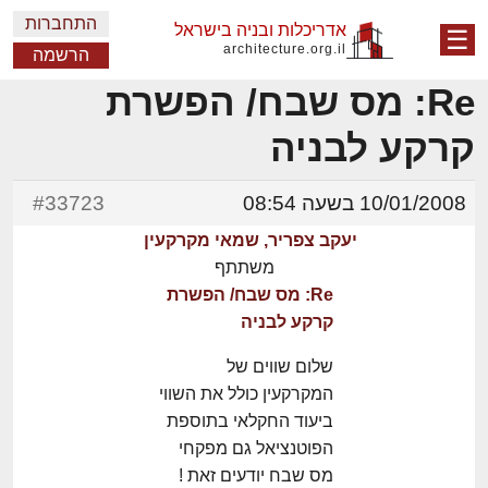
התחברות
אדריכלות ובניה בישראל
☰
architecture.org.il
הרשמה
Re: מס שבח/ הפשרת
קרקע לבניה
10/01/2008 בשעה 08:54
#33723
יעקב צפריר, שמאי מקרקעין
משתתף
Re: מס שבח/ הפשרת
קרקע לבניה
שלום שווים של
המקרקעין כולל את השווי
ביעוד החקלאי בתוספת
הפוטנציאל גם מפקחי
מס שבח יודעים זאת !