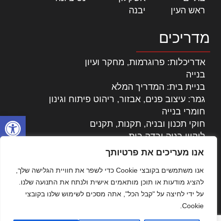
ראש העין
|
יבנה
|
מדריכים
אדריכלות: פרוגרמות, מחקר ועיון
בנייה
בניית בית: המדריך המלא
גמר: עיצוב פנים, אבזור, ריהוט פיתוח וגינון
חומרי בנייה
פתח סרגל
חוקי תכנון ובניה, תקנות, תקנים
ליקויי בניה ובדק בית
נדל"ן: זכויות, אגרות ועסקאות
אנו מעריכים את פרטיותך
עיצוב הבית
אנו משתמשים בקובצי Cookie כדי לשפר את חוויית הגלישה שלך,
עקרונות ניהול אחזקה מתקדמות
להציג מודעות או תוכן מותאמים אישית ולנתח את התנועה שלנו.
צילום אדריכלי
על ידי לחיצה על "קבל הכל", אתה מסכים לשימוש שלנו בקובצי
שיווק נדלן
Cookie.
שיטות בניה: מפרטים והמלצות