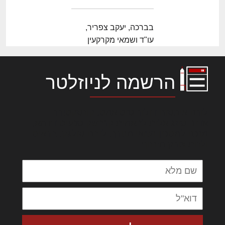
בברכה, יעקב צפריר,
עו"ד ושמאי מקרקעין
הרשמה לניוזלטר
לורם איפסום דולור סיט אמט, קונסקטורר
אדיפיסינג אלית להאמית קרהשק סכעיט דז מא,
מנכם למטכין נשואי מנורך. ליבם סולגק. בראיט
ולחת צורק מונחף