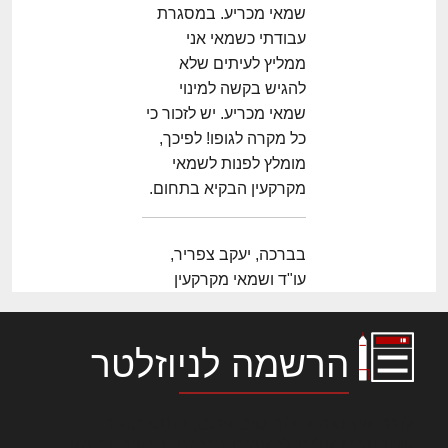
שמאי מכריע. במסגרת
עבודתי כשמאי אני
ממליץ לעיתים שלא
להגיש בקשה למינוי
שמאי מכריע. יש לזכור כי
כל מקרה לגופו! לפיכך,
מומלץ לפנות לשמאי
מקרקעין הבקיא בתחום.
בברכה, יעקב צפריר,
עו"ד ושמאי מקרקעין
הרשמה לניוזלטר
לורם איפסום דולור סיט אמט, קונסקטורר
אדיפיסינג אלית להאמית קרהשק סכעיט דז מא,