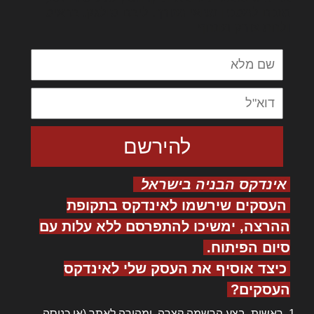
מנכם למטכין נשואי מנורך. ליבם סולגק. בראיט
ולחת צורק מונחף
אינדקס הבניה בישראל
העסקים שירשמו לאינדקס בתקופת
ההרצה, ימשיכו להתפרסם ללא עלות עם
סיום הפיתוח.
כיצד אוסיף את העסק שלי לאינדקס
העסקים?
ראשית, בצע
הרשמה
קצרה ומהירה לאתר (או
כניסה