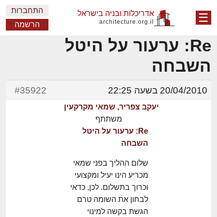
התחברות
אדריכלות ובניה בישראל
☰
architecture.org.il
הרשמה
Re: ערעור על היטל
השבחה
20/04/2010 בשעה 22:25
#35922
יעקב צפריר, שמאי מקרקעין
משתתף
Re: ערעור על היטל
השבחה
שלום ההליך בפני שמאי
מכריע הינו יעיל ומקצועי
וכרוך בתשלום. לכן, כדאי
לבחון את השומה טרם
הגשת בקשה למינוי