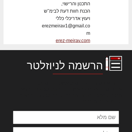
התכנון והרישוי,
הכנת חוות דעת לבימ"ש
ויעוץ אדריכלי כללי
erezmeirav1@gmail.co
m
erez-meirav.com
הרשמה לניוזלטר
לורם איפסום דולור סיט אמט, קונסקטורר
אדיפיסינג אלית להאמית קרהשק סכעיט דז מא,
מנכם למטכין נשואי מנורך. ליבם סולגק. בראיט
ולחת צורק מונחף