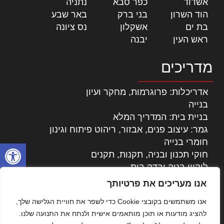
אשדוד
|
כפר סבא
|
נתניה
|
הוד השרון
|
בני ברק
|
באר שבע
|
בת ים
|
אשקלון
|
נס ציונה
|
ראש העין
|
יבנה
|
מדריכים
אדריכלות: פרוגרמות, מחקר ועיון
בנייה
בניית בית: המדריך המלא
גמר: עיצוב פנים, אבזור, ריהוט פיתוח וגינון
חומרי בנייה
פתח סרגל
חוקי תכנון ובניה, תקנות, תקנים
ליקויי בניה ובדק בית
נדל"ן: זכויות, אגרות ועסקאות
אנו מעריכים את פרטיותך
עיצוב הבית
אנו משתמשים בקובצי Cookie כדי לשפר את חוויית הגלישה שלך,
עקרונות ניהול אחזקה מתקדמות
להציג מודעות או תוכן מותאמים אישית ולנתח את התנועה שלנו.
צילום אדריכלי