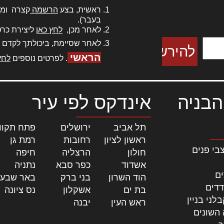
ר אדיפיסינג
ראשית, בצע
הרשמה
קצרה ומה
כם למטכין
בעבר).
 צורק מונחף
לאחר מכן,
לחץ כאן
ליצירת כרט
לאחר שסיימת, ביכולתך לקדם 
הראשי
. לפרטים נוספים
לחץ
הבניה
אינדקס לפי עיר
תל אביב
|
ירושלים
|
פתח תקוו
ראשון לציון
|
רחובות
|
רמת גן
|
בי פנים
חולון
|
הרצליה
|
חיפה
|
אשדוד
|
כפר סבא
|
נתניה
|
ים
הוד השרון
|
בני ברק
|
באר שבע
דדים
בת ים
|
אשקלון
|
נס ציונה
|
לני בניין
ראש העין
|
יבנה
|
 השונים