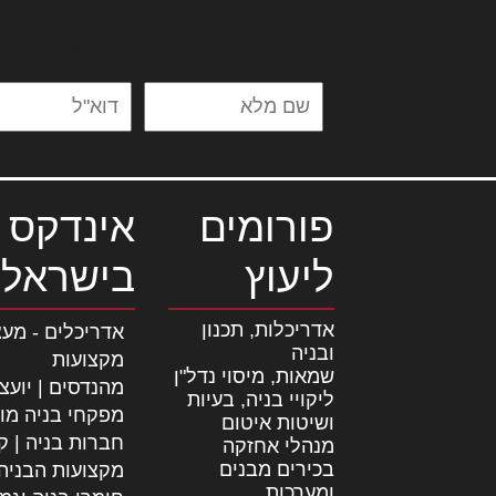
לורם איפסום דולור סיט אמט, קונסקטור
אלית להאמית קרהשק סכעיט דז מא, מנ
נשואי מנורך. ליבם סולגק. בראיט ולחת
פורומים
אינדקס 
ליעוץ
בישראל
אדריכלות, תכנון
אדריכלים - מעצ
ובניה
מקצועות
שמאות, מיסוי נדל"ן
מהנדסים | יועצ
ליקויי בניה, בעיות
מפקחי בניה מו
ושיטות איטום
חברות בניה | קב
מנהלי אחזקה
בכירים מבנים
מקצועות הבניה
ומערכות