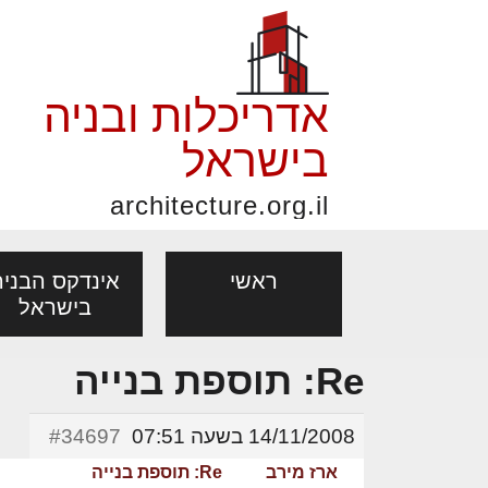
אדריכלות ובניה
בישראל
architecture.org.il
ראשי
אינדקס הבניה
בישראל
Re: תוספת בנייה
פורום אדריכלות, תכנון
פ
אדריכלות: פרוגרמות,
נדל"ן: זכו
אדריכלים - מעצב
ובניה
נ
14/11/2008 בשעה 07:51
#34697
מחקר ועיון
ועסקאות
מקצועות
ארז מירב
Re: תוספת בנייה
בנייה
עיצוב הבי
יעוץ מקצועי לבונים, למשפצים
מת