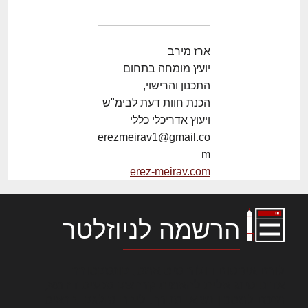
ארז מירב
יועץ מומחה בתחום
התכנון והרישוי,
הכנת חוות דעת לבימ"ש
ויעוץ אדריכלי כללי
erezmeirav1@gmail.co
m
erez-meirav.com
הרשמה לניוזלטר
לורם איפסום דולור סיט אמט, קונסקטורר
אדיפיסינג אלית להאמית קרהשק סכעיט דז מא,
מנכם למטכין נשואי מנורך. ליבם סולגק. בראיט