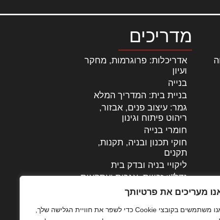
מדריכים
ה
|
אדריכלות: פרוגרמות, מחקר
ועיון
בנייה
בניית בית: המדריך המלא
גמר: עיצוב פנים, אבזור,
|
ריהוט פיתוח וגינון
חומרי בנייה
חוקי תכנון ובניה, תקנות,
תקנים
ליקויי בניה ובדק בית
נדל"ן: זכויות, אגרות ועסקאות
עיצוב הבית
נו מעריכים את פרטיותך
עקרונות ניהול אחזקה
אנו משתמשים בקובצי Cookie כדי לשפר את חוויית הגלישה שלך,
מתקדמות