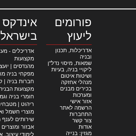
פורומים
אינדקס 
ליעוץ
בישראל
אדריכלות, תכנון
אדריכלים - מעצ
ובניה
מקצועות
שמאות, מיסוי נדל"ן
מהנדסים | יועצ
ליקויי בניה, בעיות
מפקחי בניה מו
ושיטות איטום
חברות בניה | קב
מנהלי אחזקה
בכירים מבנים
מקצועות הבניה
ומערכות
חומרי בניה וגמ
אזור אישי
ריהוט | מטבחי
הרשמה לאתר
מוצרי חשמל וא
התחברות
שירותים לענף ה
צור קשר
אודות
אבזור ומוצרים 
מגזין: בנייה
לימודי עיצוב, א