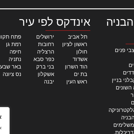
הבניה
אינדקס לפי עיר
תל אביב
|
ירושלים
|
פתח תקוו
ראשון לציון
|
רחובות
|
רמת גן
|
בי פנים
חולון
|
הרצליה
|
חיפה
|
אשדוד
|
כפר סבא
|
נתניה
|
ים
הוד השרון
|
בני ברק
|
באר שבע
דדים
בת ים
|
אשקלון
|
נס ציונה
|
לני בניין
ראש העין
|
יבנה
|
 השונים
ר
ם
לקטרוניקה
א
בניה
משלימים
דריכלות,