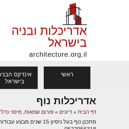
אדריכלות ובניה
בישראל
architecture.org.il
ראשי
אינדקס הבניה
בישראל
אדריכלות נוף
פורום אדריכלות, תכנון
פ
אדריכלות: פרוגרמות,
נדל"ן: זכו
דף הבית
»
דיונים
»
פורום שמאות, מיסוי נדל"ן
אדריכלים - מעצב
ובניה
נ
מחקר ועיון
ועסקאות
מתכנן נוף בעל ניסיון 15 שנים מבצע עבודות פיתוח , גנים ונוף . http://kirill-yehuda-land-art.blogspot.com">http://kirill-yehuda-land-ar… />
מקצועות
בנייה
עיצוב הבי
יעוץ מקצועי לבונים, למשפצים
מת
0522956318