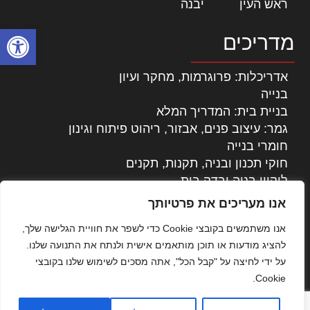
ראש העין
|
יבנה
|
פתח סרגל
מדריכים
אדריכלות: פרוגרמות, מחקר ועיון
בנייה
בניית בית: המדריך המלא
גמר: עיצוב פנים, אבזור, ריהוט פיתוח וגינון
חומרי בנייה
חוקי תכנון ובניה, תקנות, תקנים
ליקויי בניה ובדק בית
נדל"ן: זכויות, אגרות ועסקאות
אנו מעריכים את פרטיותך
עיצוב הבית
אנו משתמשים בקובצי Cookie כדי לשפר את חוויית הגלישה שלך,
עקרונות ניהול אחזקה מתקדמות
להציג מודעות או תוכן מותאמים אישית ולנתח את התנועה שלנו.
צילום אדריכלי
על ידי לחיצה על "קבל הכל", אתה מסכים לשימוש שלנו בקובצי
שיווק נדלן
Cookie.
שיטות בניה: מפרטים והמלצות
תוכן שיווקי