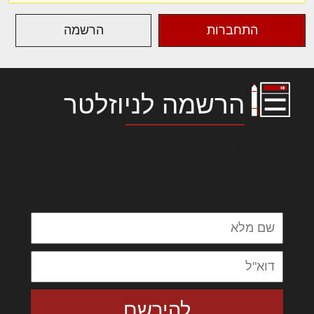
התחברות
הרשמה
הרשמה לניוזלטר
לורם איפסום דולור סיט אמט, קונסקטורר
אדיפיסינג אלית להאמית קרהשק סכעיט דז מא,
מנכם למטכין נשואי מנורך. ליבם סולגק. בראיט
ולחת צורק מונחף