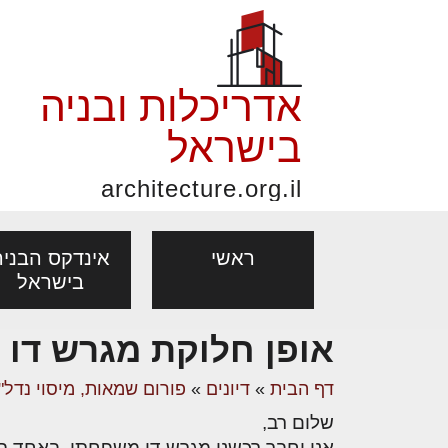
אדריכלות ובניה
בישראל
architecture.org.il
ראשי
אינדקס הבניה
בישראל
אופן חלוקת מגרש דו
פורום אדריכלות, תכנון
פ
אדריכלות: פרוגרמות,
נדל"ן: זכו
דף הבית
»
דיונים
»
פורום שמאות, מיסוי נדל"ן
אדריכלים - מעצב
ובניה
נ
מחקר ועיון
ועסקאות
שלום רב,
מקצועות
בנייה
עיצוב הבי
יעוץ מקצועי לבונים, למשפצים
מת
אני וחבר רכשנו מגרש דו משפחתי, באחד הצדדים צריך להשאיר 5 מטר קו בנ