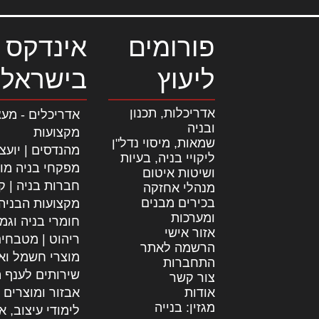
פורומים
אינדקס 
ליעוץ
בישראל
אדריכלות, תכנון
אדריכלים - מעצ
ובניה
מקצועות
שמאות, מיסוי נדל"ן
מהנדסים | יועצ
ליקויי בניה, בעיות
מפקחי בניה מו
ושיטות איטום
חברות בניה | קב
מנהלי אחזקה
בכירים מבנים
מקצועות הבניה
ומערכות
חומרי בניה וגמ
אזור אישי
ריהוט | מטבחי
הרשמה לאתר
מוצרי חשמל וא
התחברות
שירותים לענף ה
צור קשר
אודות
אבזור ומוצרים 
מגזין: בנייה
לימודי עיצוב, א