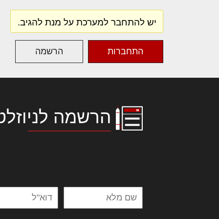
יש להתחבר למערכת על מנת להגיב.
התחברות
הרשמה
הרשמה לניוזלט
לורם איפסום דולור סיט אמט, קונסקטור
אלית להאמית קרהשק סכעיט דז מא, מנ
נשואי מנורך. ליבם סולגק. בראיט ולחת