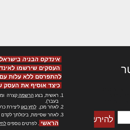
אינדקס הבניה בישראל
ר
העסקים שירשמו לאינד
להתפרסם ללא עלות עם ס
כיצד אוסיף את העסק ש
ר אדיפיסינג
ראשית, בצע
הרשמה
קצרה ומה
כם למטכין
בעבר).
 צורק מונחף
לאחר מכן,
לחץ כאן
ליצירת כרט
לאחר שסיימת, ביכולתך לקדם 
הראשי
. לפרטים נוספים
לחץ