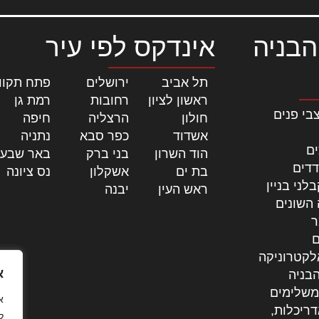
הבניה
אינדקס לפי עיר
תל אביב
|
ירושלים
|
פתח תקוו
ראשון לציון
|
רחובות
|
רמת גן
|
בי פנים
חולון
|
הרצליה
|
חיפה
|
אשדוד
|
כפר סבא
|
נתניה
|
ים
הוד השרון
|
בני ברק
|
באר שבע
דדים
בת ים
|
אשקלון
|
נס ציונה
|
לני בניין
ראש העין
|
יבנה
|
 השונים
ר
ם
לקטרוניקה
א
בניה
משלימים
דריכלות,
ל