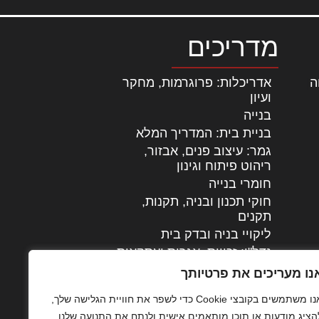
מדריכים
ה
|
אדריכלות: פרוגרמות, מחקר
ועיון
בנייה
בניית בית: המדריך המלא
גמר: עיצוב פנים, אבזור,
|
ריהוט פיתוח וגינון
חומרי בנייה
חוקי תכנון ובניה, תקנות,
תקנים
ליקויי בניה ובדק בית
נדל"ן: זכויות, אגרות ועסקאות
עיצוב הבית
נו מעריכים את פרטיותך
עקרונות ניהול אחזקה
אנו משתמשים בקובצי Cookie כדי לשפר את חוויית הגלישה שלך,
מתקדמות
הציג מודעות או תוכן מותאמים אישית ולנתח את התנועה שלנו.