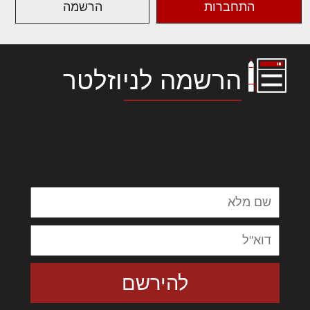
התחברות
הרשמה
הרשמה לניוזלטר
לורם איפסום דולור סיט אמט, קונסקטורר
אדיפיסינג אלית להאמית קרהשק סכעיט דז מא,
מנכם למטכין נשואי מנורך. ליבם סולגק. בראיט
ולחת צורק מונחף