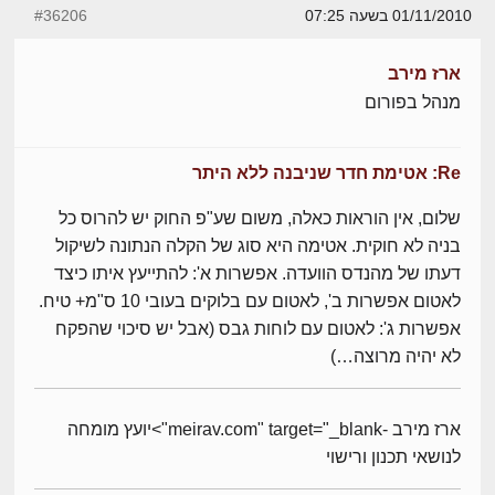
01/11/2010 בשעה 07:25
#36206
ארז מירב
מנהל בפורום
Re: אטימת חדר שניבנה ללא היתר
שלום, אין הוראות כאלה, משום שע"פ החוק יש להרוס כל
בניה לא חוקית. אטימה היא סוג של הקלה הנתונה לשיקול
דעתו של מהנדס הוועדה. אפשרות א': להתייעץ איתו כיצד
לאטום אפשרות ב', לאטום עם בלוקים בעובי 10 ס"מ+ טיח.
אפשרות ג': לאטום עם לוחות גבס (אבל יש סיכוי שהפקח
לא יהיה מרוצה…)
ארז מירב -meirav.com" target="_blank">יועץ מומחה
לנושאי תכנון ורישוי