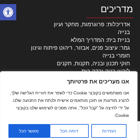
פתח סרגל
מדריכים
אדריכלות: פרוגרמות, מחקר ועיון
בנייה
בניית בית: המדריך המלא
גמר: עיצוב פנים, אבזור, ריהוט פיתוח וגינון
חומרי בנייה
חוקי תכנון ובניה, תקנות, תקנים
ליקויי בניה ובדק בית
נדל"ן: זכויות, אגרות ועסקאות
אנו מעריכים את פרטיותך
עיצוב הבית
אנו משתמשים בקובצי Cookie כדי לשפר את חוויית הגלישה שלך,
עקרונות ניהול אחזקה מתקדמות
להציג מודעות או תוכן מותאמים אישית ולנתח את התנועה שלנו.
צילום אדריכלי
על ידי לחיצה על "קבל הכל", אתה מסכים לשימוש שלנו בקובצי
שיווק נדלן
Cookie.
שיטות בניה: מפרטים והמלצות
תוכן שיווקי
הגדרות
דוחה הכל
מאשר הכל
כל הזכויות שמורות © אדריכלות ובניה בישראל