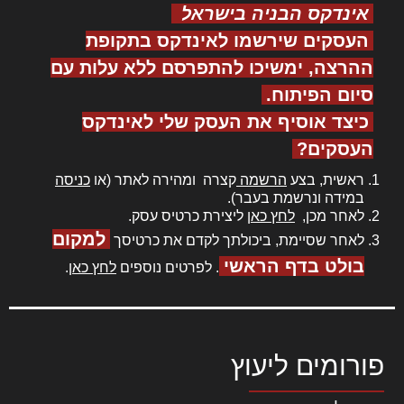
אינדקס הבניה בישראל
העסקים שירשמו לאינדקס בתקופת
ההרצה, ימשיכו להתפרסם ללא עלות עם
סיום הפיתוח.
כיצד אוסיף את העסק שלי לאינדקס
העסקים?
ראשית, בצע
הרשמה
קצרה ומהירה לאתר (או
כניסה
במידה ונרשמת בעבר).
לאחר מכן,
לחץ כאן
ליצירת כרטיס עסק.
למקום
לאחר שסיימת, ביכולתך לקדם את כרטיסך
בולט בדף הראשי
. לפרטים נוספים
לחץ כאן
.
פורומים ליעוץ