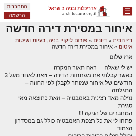
התחברות
אדריכלות ובניה בישראל
☰
architecture.org.il
הרשמה
איחור במסירת דירה חדשה
דף הבית
»
דיונים
»
פורום ליקויי בניה, בעיות ושיטות
איטום
»
איחור במסירת דירה חדשה
ארז שלום
יש לי שאלה – ראה תאור המקרה
כאשר קבלתי את מפתחות הדירה – וזאת לאחר מעל 3
חודשים של איחור שמותר לקבלן לפי החוזה –
התגלתה
נזילה מאד רצינית באמבטיה – וזאת כתוצאה מאי
סגירת
המחברים של הניקוז !!!
פתחו לי את כל רצפת האמבטיה כולל גם במסדרון
הצמוד
וכולל פנלים בקירות קרובים .