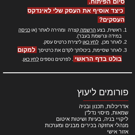
סיום הפיתוח.
כיצד אוסיף את העסק שלי לאינדקס
העסקים?
ראשית, בצע
הרשמה
קצרה ומהירה לאתר (או
כניסה
במידה ונרשמת בעבר).
לאחר מכן,
לחץ כאן
ליצירת כרטיס עסק.
למקום
לאחר שסיימת, ביכולתך לקדם את כרטיסך
בולט בדף הראשי
. לפרטים נוספים
לחץ כאן
.
פורומים ליעוץ
אדריכלות, תכנון ובניה
שמאות, מיסוי נדל"ן
ליקויי בניה, בעיות ושיטות איטום
מנהלי אחזקה בכירים מבנים ומערכות
אזור אישי