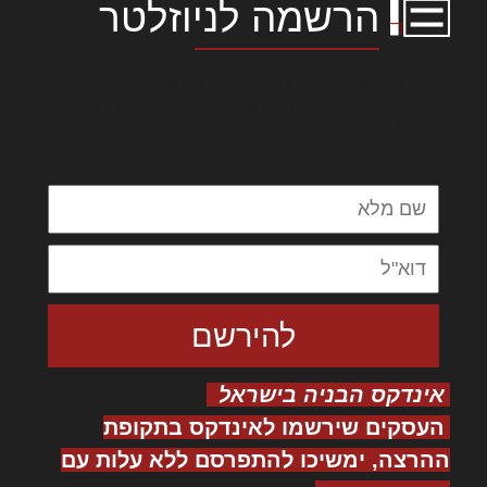
הרשמה לניוזלטר
לורם איפסום דולור סיט אמט, קונסקטורר
אדיפיסינג אלית להאמית קרהשק סכעיט דז מא,
מנכם למטכין נשואי מנורך. ליבם סולגק. בראיט
ולחת צורק מונחף
אינדקס הבניה בישראל
העסקים שירשמו לאינדקס בתקופת
ההרצה, ימשיכו להתפרסם ללא עלות עם