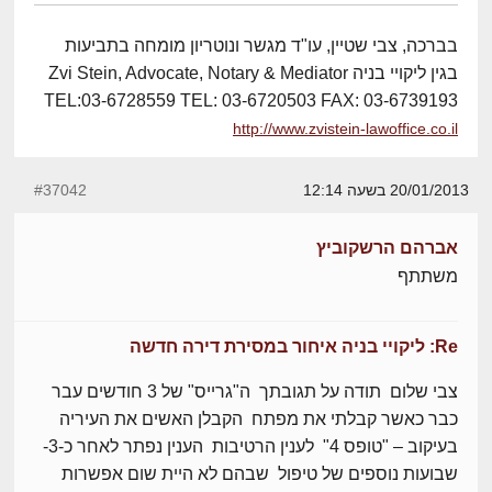
בברכה, צבי שטיין, עו"ד מגשר ונוטריון מומחה בתביעות
בגין ליקויי בניה Zvi Stein, Advocate, Notary & Mediator
TEL:03-6728559 TEL: 03-6720503 FAX: 03-6739193
http://www.zvistein-lawoffice.co.il
20/01/2013 בשעה 12:14
#37042
אברהם הרשקוביץ
משתתף
Re: ליקויי בניה איחור במסירת דירה חדשה
צבי שלום תודה על תגובתך ה"גרייס" של 3 חודשים עבר
כבר כאשר קבלתי את מפתח הקבלן האשים את העיריה
בעיקוב – "טופס 4" לענין הרטיבות הענין נפתר לאחר כ-3-
שבועות נוספים של טיפול שבהם לא היית שום אפשרות