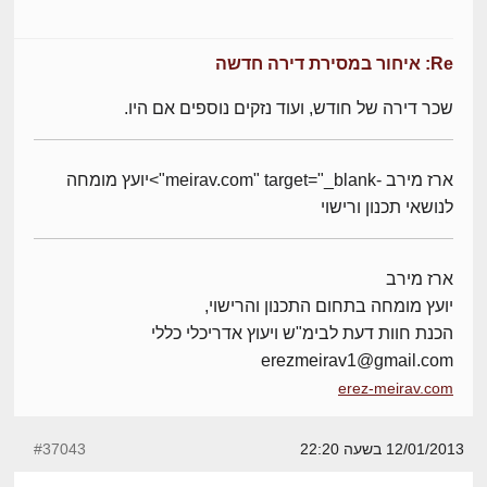
Re: איחור במסירת דירה חדשה
שכר דירה של חודש, ועוד נזקים נוספים אם היו.
ארז מירב -meirav.com" target="_blank">יועץ מומחה
לנושאי תכנון ורישוי
ארז מירב
יועץ מומחה בתחום התכנון והרישוי,
הכנת חוות דעת לבימ"ש ויעוץ אדריכלי כללי
erezmeirav1@gmail.com
erez-meirav.com
12/01/2013 בשעה 22:20
#37043