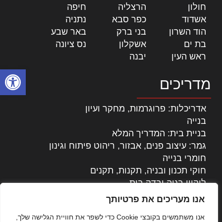
חולון
|
הרצליה
|
חיפה
|
אשדוד
|
כפר סבא
|
נתניה
|
הוד השרון
|
בני ברק
|
באר שבע
|
בת ים
|
אשקלון
|
נס ציונה
|
ראש העין
|
יבנה
|
פתח סרגל
מדריכים
אדריכלות: פרוגרמות, מחקר ועיון
בנייה
בניית בית: המדריך המלא
גמר: עיצוב פנים, אבזור, ריהוט פיתוח וגינון
חומרי בנייה
חוקי תכנון ובניה, תקנות, תקנים
ליקויי בניה ובדק בית
נדל"ן: זכויות, אגרות ועסקאות
אנו מעריכים את פרטיותך
עיצוב הבית
אנו משתמשים בקובצי Cookie כדי לשפר את חוויית הגלישה שלך,
עקרונות ניהול אחזקה מתקדמות