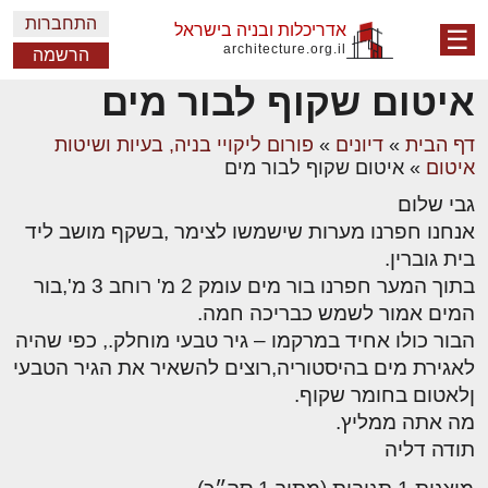
התחברות
אדריכלות ובניה בישראל
☰
architecture.org.il
הרשמה
איטום שקוף לבור מים
דף הבית
»
דיונים
»
פורום ליקויי בניה, בעיות ושיטות
איטום
»
איטום שקוף לבור מים
גבי שלום
אנחנו חפרנו מערות שישמשו לצימר ,בשקף מושב ליד
בית גוברין.
בתוך המער חפרנו בור מים עומק 2 מ' רוחב 3 מ',בור
המים אמור לשמש כבריכה חמה.
הבור כולו אחיד במרקמו – גיר טבעי מוחלק., כפי שהיה
לאגירת מים בהיסטוריה,רוצים להשאיר את הגיר הטבעי
ןלאטום בחומר שקוף.
מה אתה ממליץ.
תודה דליה