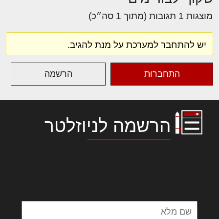
מוצגות 1 תגובות (מתוך 1 סה״כ)
יש להתחבר למערכת על מנת להגיב.
התחברות
הרשמה
הרשמה לניוזלטר
לורם איפסום דולור סיט אמט, קונסקטורר
אדיפיסינג אלית להאמית קרהשק סכעיט דז מא,
מנכם למטכין נשואי מנורך. ליבם סולגק. בראיט
ולחת צורק מונחף