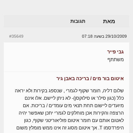
מאת
תגובות
29/10/2009 בשעה 07:18
#35649
גבי פייר
משתתף
איטום בור מים / בריכה באבן גיר
שלום דליה, חומר שקוף לגמרי , שנספג בקירות ולא יראה
כלל (כגון סילר או סילוקסן)- לא ניתן ליישם. אלו אינם
מיועדים ליישום תחת תנאי מים עומדים / בריכות. אם
הרצפה והקירות אכן מוחלקים לגמרי יתכן שאפשר יהיה
לאטום אותם עם חומר איטום פוליאוריטני שקוף, כגון
היפרדסמו T. אך איטום מסוג זה אינו ממש מומלץ משום