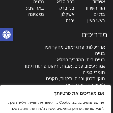
אשדוד
|
כפר סבא
|
נתניה
|
הוד השרון
|
בני ברק
|
באר שבע
|
בת ים
|
אשקלון
|
נס ציונה
|
ראש העין
|
יבנה
|
פתח סרגל
מדריכים
אדריכלות: פרוגרמות, מחקר ועיון
בנייה
בניית בית: המדריך המלא
גמר: עיצוב פנים, אבזור, ריהוט פיתוח וגינון
חומרי בנייה
חוקי תכנון ובניה, תקנות, תקנים
ליקויי בניה ובדק בית
נדל"ן: זכויות, אגרות ועסקאות
אנו מעריכים את פרטיותך
עיצוב הבית
אנו משתמשים בקובצי Cookie כדי לשפר את חוויית הגלישה שלך,
עקרונות ניהול אחזקה מתקדמות
להציג מודעות או תוכן מותאמים אישית ולנתח את התנועה שלנו.
צילום אדריכלי