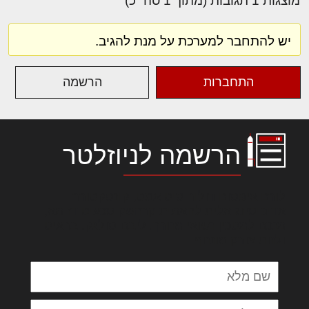
מוצגות 1 תגובות (מתוך 1 סה״כ)
יש להתחבר למערכת על מנת להגיב.
התחברות
הרשמה
הרשמה לניוזלטר
לורם איפסום דולור סיט אמט, קונסקטורר
אדיפיסינג אלית להאמית קרהשק סכעיט דז מא,
מנכם למטכין נשואי מנורך. ליבם סולגק. בראיט
ולחת צורק מונחף