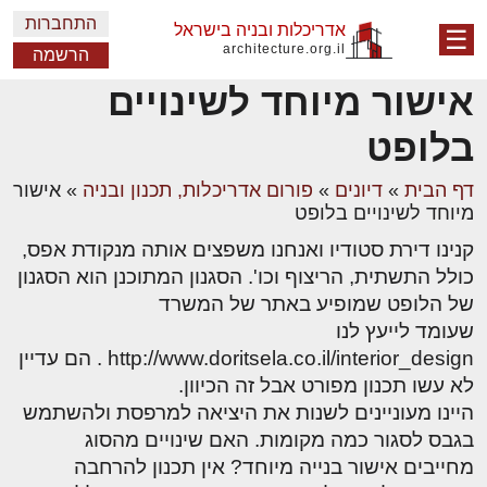
התחברות
אדריכלות ובניה בישראל
☰
architecture.org.il
הרשמה
אישור מיוחד לשינויים
בלופט
דף הבית
»
דיונים
»
פורום אדריכלות, תכנון ובניה
»
אישור
מיוחד לשינויים בלופט
קנינו דירת סטודיו ואנחנו משפצים אותה מנקודת אפס,
כולל התשתית, הריצוף וכו'. הסגנון המתוכנן הוא הסגנון
של הלופט שמופיע באתר של המשרד
שעומד לייעץ לנו
http://www.doritsela.co.il/interior_design . הם עדיין
לא עשו תכנון מפורט אבל זה הכיוון.
היינו מעוניינים לשנות את היציאה למרפסת ולהשתמש
בגבס לסגור כמה מקומות. האם שינויים מהסוג
מחייבים אישור בנייה מיוחד? אין תכנון להרחבה