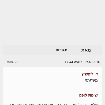
מאת
תגובות
17/02/2016 בשעה 17:44
#38722
דן ליפשיץ
משתתף
שיפוץ לופט
שלום רב, כל שינוי בחזית הבניין כגון סגירת/פתיחת/הרחבת