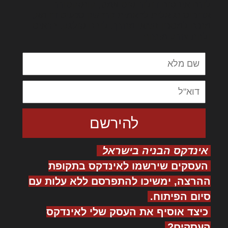
לורם איפסום דולור סיט אמט, קונסקטורר
אדיפיסינג אלית להאמית קרהשק סכעיט דז מא,
מנכם למטכין נשואי מנורך. ליבם סולגק. בראיט
ולחת צורק מונחף
אינדקס הבניה בישראל
העסקים שירשמו לאינדקס בתקופת
ההרצה, ימשיכו להתפרסם ללא עלות עם
סיום הפיתוח.
כיצד אוסיף את העסק שלי לאינדקס
העסקים?