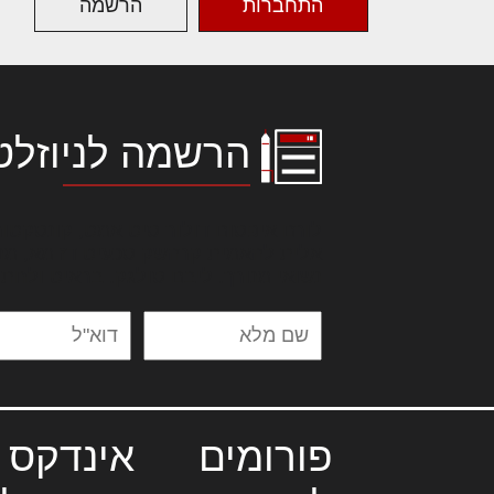
התחברות
הרשמה
הרשמה לניוזלט
לורם איפסום דולור סיט אמט, קונסקטור
אלית להאמית קרהשק סכעיט דז מא, מנ
נשואי מנורך. ליבם סולגק. בראיט ולחת
פורומים
אינדקס 