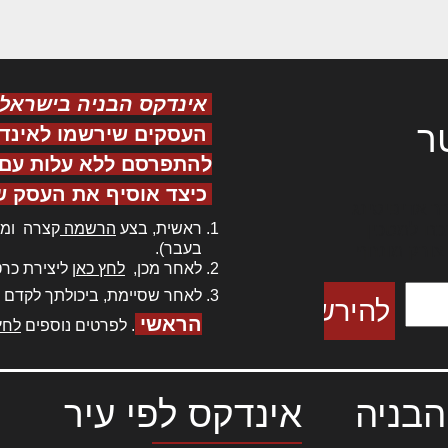
אינדקס הבניה בישראל
ר
העסקים שירשמו לאינד
להתפרסם ללא עלות עם ס
כיצד אוסיף את העסק ש
ר אדיפיסינג
ראשית, בצע
הרשמה
קצרה ומה
כם למטכין
בעבר).
 צורק מונחף
לאחר מכן,
לחץ כאן
ליצירת כרט
לאחר שסיימת, ביכולתך לקדם 
הראשי
. לפרטים נוספים
לחץ
הבניה
אינדקס לפי עיר