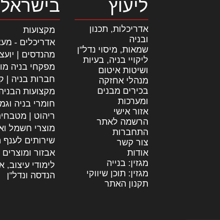
ליעוץ
בישראל
אדריכלות, תכנון
מקצועות
ובניה
אדריכלים - מעצ
שמאות, מיסוי נדל"ן
מהנדסים | יועצ
ליקויי בניה, בעיות
מפקחי בניה מו
ושיטות איטום
חברות בניה | קב
מנהלי אחזקה
בכירים מבנים
מקצועות הבניה
ומערכות
חומרי בניה וגמ
אזור אישי
ריהוט | מטבחי
הרשמה לאתר
מוצרי חשמל וא
התחברות
שירותים לענף ה
צור קשר
אודות
אבזור ומוצרים 
מגזין: בנייה
לימודי עיצוב, א
מגזין: תוכן שיווקי
הנדסה ונדל"ן
תקנון האתר