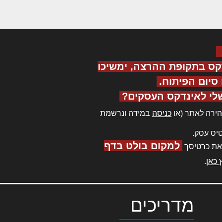
קס בתקופת ההרצה, ימשיכו
יום הפיתוח.
לי לאינדקס העסקים?
ירה לאתר (או
כניסה
במידה ונרשמת
יס עסק.
למקום בולט בדף
את כרטיסך
 כאן
.
מדריכים