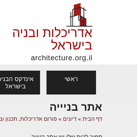
אדריכלות ובניה
בישראל
architecture.org.il
ראשי
אינדקס הבניה
בישראל
אתר בניייה
פורום אדריכלות, תכנון
פ
אדריכלות: פרוגרמות,
נדל"ן: זכו
דף הבית
»
דיונים
»
פורום אדריכלות, תכנון וב
מקצועות
ובניה
נ
מחקר ועיון
ועסקאות
אדריכלים - מעצב
בנייה
עיצוב הבי
יעוץ מקצועי לבונים, למשפצים
מת
סמוך לבית שלי יש אתר בניייה.