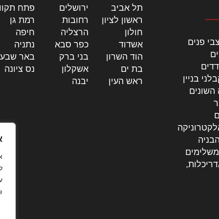
תל אביב
|
ירושלים
|
פתח תקוו
ראשון לציון
|
רחובות
|
רמת גן
|
חולון
|
הרצליה
|
חיפה
|
בי פנים
אשדוד
|
כפר סבא
|
נתניה
|
ים
הוד השרון
|
בני ברק
|
באר שבע
דדים
בת ים
|
אשקלון
|
נס ציונה
|
לני בניין
ראש העין
|
יבנה
|
 השונים
ר
ם
לקטרוניקה
א
בניה
משלימים
דריכלות,
ל
ע
.