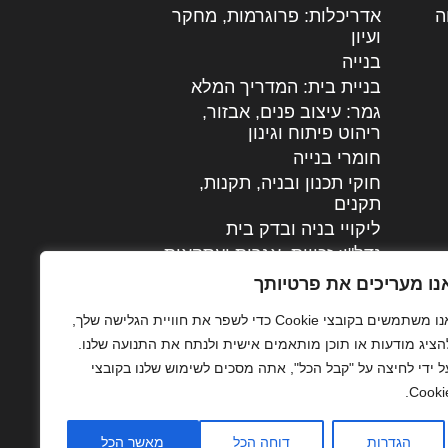
ה
|
אדריכלות: פרוגרמות, מחקר
ועיון
בנייה
בניית בית: המדריך המלא
גמר: עיצוב פנים, אבזור,
|
ריהוט פיתוח וגינון
חומרי בנייה
חוקי תכנון ובניה, תקנות,
תקנים
ליקויי בניה ובדק בית
נדל"ן: זכויות, אגרות ועסקאות
עיצוב הבית
נו מעריכים את פרטיותך
עקרונות ניהול אחזקה
אנו משתמשים בקובצי Cookie כדי לשפר את חוויית הגלישה שלך,
מתקדמות
הציג מודעות או תוכן מותאמים אישית ולנתח את התנועה שלנו.
צילום אדריכלי
ל ידי לחיצה על "קבל הכל", אתה מסכים לשימוש שלנו בקובצי
שיווק נדלן
Cookie
שיטות בניה: מפרטים
והמלצות
הגדרות
דוחה הכל
מאשר הכל
תוכן שיווקי