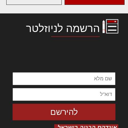
הרשמה לניוזלטר
לורם איפסום דולור סיט אמט, קונסקטורר
אדיפיסינג אלית להאמית קרהשק סכעיט דז מא,
מנכם למטכין נשואי מנורך. ליבם סולגק. בראיט
ולחת צורק מונחף
אינדקס הבניה בישראל