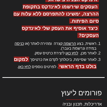
העסקים שירשמו לאינדקס בתקופת
ההרצה, ימשיכו להתפרסם ללא עלות עם
סיום הפיתוח.
כיצד אוסיף את העסק שלי לאינדקס
העסקים?
ראשית, בצע
הרשמה
קצרה ומהירה לאתר (או
כניסה
במידה ונרשמת בעבר).
לאחר מכן,
לחץ כאן
ליצירת כרטיס עסק.
למקום
לאחר שסיימת, ביכולתך לקדם את כרטיסך
בולט בדף הראשי
. לפרטים נוספים
לחץ כאן
.
פורומים ליעוץ
אדריכלות, תכנון ובניה