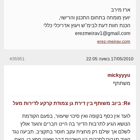
ארז מירב
יועץ מומחה בתחום התכנון והרישוי,
הכנת חוות דעת לבימ"ש ויעוץ אדריכלי כללי
erezmeirav1@gmail.com
erez-meirav.com
17/05/2010 בשעה 22:05
#35951
mickyyyu
משתתף
Re: ביוב משותף בין דירת גן צמודת קרקע לדירות מעל
לועד אין כסף בקופה ואין סיכוי שיעזור, בפעם הקודמת
הנושא הגיע לתרבות הדיור בה היינו חברים והועד אולץ
לשלם אך שילם רק מחצית עקב חוסר בתקציב. תביעה נגד
הועד תגרום לתככים בין השכנים דבר שאיני חפץ בו. האם