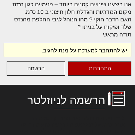
אנו ביצענו שינויים קטנים ביותר – פנימיים כגון הזזת
מקום המדרגות והגדלת חלון חיצוני ב 10 ס"מ.
האם הדבר חוקי ? מהו הנוהל לגבי החלפת מהנדס
שלד ופיקוח על בניתו ?
תודה מראש
יש להתחבר למערכת על מנת להגיב.
התחברות
הרשמה
הרשמה לניוזלטר
לורם איפסום דולור סיט אמט, קונסקטורר
אדיפיסינג אלית להאמית קרהשק סכעיט דז מא,
מנכם למטכין נשואי מנורך. ליבם סולגק. בראיט