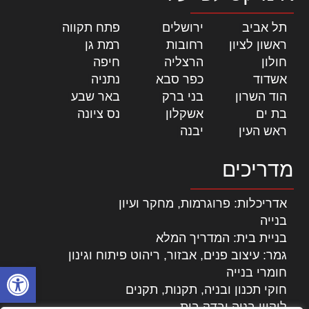
תל אביב
|
ירושלים
|
פתח תקווה
|
ראשון לציון
|
רחובות
|
רמת גן
|
חולון
|
הרצליה
|
חיפה
|
אשדוד
|
כפר סבא
|
נתניה
|
הוד השרון
|
בני ברק
|
באר שבע
|
בת ים
|
אשקלון
|
נס ציונה
|
ראש העין
|
יבנה
|
מדריכים
אדריכלות: פרוגרמות, מחקר ועיון
בנייה
בניית בית: המדריך המלא
גמר: עיצוב פנים, אבזור, ריהוט פיתוח וגינון
פתח סרגל
חומרי בנייה
חוקי תכנון ובניה, תקנות, תקנים
ליקויי בניה ובדק בית