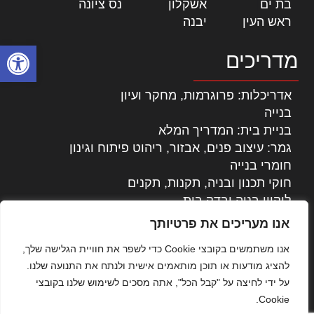
בת ים
|
אשקלון
|
נס ציונה
|
ראש העין
|
יבנה
|
פתח סרגל
מדריכים
אדריכלות: פרוגרמות, מחקר ועיון
בנייה
בניית בית: המדריך המלא
גמר: עיצוב פנים, אבזור, ריהוט פיתוח וגינון
חומרי בנייה
חוקי תכנון ובניה, תקנות, תקנים
ליקויי בניה ובדק בית
נדל"ן: זכויות, אגרות ועסקאות
אנו מעריכים את פרטיותך
עיצוב הבית
אנו משתמשים בקובצי Cookie כדי לשפר את חוויית הגלישה שלך,
עקרונות ניהול אחזקה מתקדמות
להציג מודעות או תוכן מותאמים אישית ולנתח את התנועה שלנו.
צילום אדריכלי
על ידי לחיצה על "קבל הכל", אתה מסכים לשימוש שלנו בקובצי
שיווק נדלן
Cookie.
שיטות בניה: מפרטים והמלצות