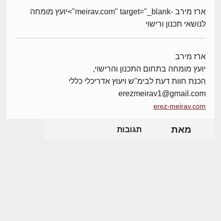
ארז מירב -meirav.com" target="_blank">יועץ מומחה
לנושאי תכנון ורישוי
ארז מירב
יועץ מומחה בתחום התכנון והרישוי,
הכנת חוות דעת לבימ"ש ויעוץ אדריכלי כללי
erezmeirav1@gmail.com
erez-meirav.com
מאת
תגובות