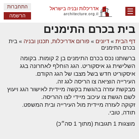
התחברות
אדריכלות ובניה בישראל
☰
architecture.org.il
הרשמה
בית בכרם התימנים
דף הבית
»
דיונים
»
פורום אדריכלות, תכנון ובניה
»
בית
בכרם התימנים
ברשותנו נכס בכרם התימנים בן 2 קומות. בקומה
השלישית גג איסקוריט. הגג הוחלף לאחרונה בגג
איסקוריט חדש בשל מצבו של הגג הקודם.
העירייה הוציאה צו הריסה לגג זה.
מבקשת עזרה בהגשת בקשה מיידית לאישור הגג ויעוץ
לשם הגשת צו עיכוב מיידי לצו ההריסה.
זקוקה לעזרה מיידית מול העירייה ובית המשפט.
תודה, טובי.
מוצגות 1 תגובות (מתוך 1 סה״כ)