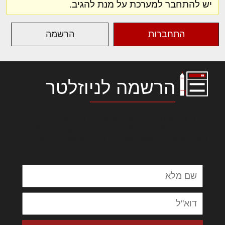
יש להתחבר למערכת על מנת להגיב.
התחברות
הרשמה
הרשמה לניוזלטר
לורם איפסום דולור סיט אמט, קונסקטורר
אדיפיסינג אלית להאמית קרהשק סכעיט דז מא,
מנכם למטכין נשואי מנורך. ליבם סולגק. בראיט
ולחת צורק מונחף