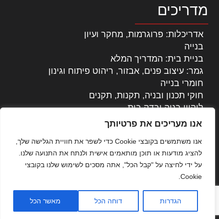
מדריכים
אדריכלות: פרוגרמות, מחקר ועיון
בנייה
בניית בית: המדריך המלא
גמר: עיצוב פנים, אבזור, ריהוט פיתוח וגינון
חומרי בנייה
חוקי תכנון ובניה, תקנות, תקנים
ליקויי בניה ובדק בית
נדל"ן: זכויות, אגרות ועסקאות
אנו מעריכים את פרטיותך
עיצוב הבית
אנו משתמשים בקובצי Cookie כדי לשפר את חוויית הגלישה שלך,
עקרונות ניהול אחזקה מתקדמות
להציג מודעות או תוכן מותאמים אישית ולנתח את התנועה שלנו.
צילום אדריכלי
על ידי לחיצה על "קבל הכל", אתה מסכים לשימוש שלנו בקובצי
שיווק נדלן
Cookie.
שיטות בניה: מפרטים והמלצות
תוכן שיווקי
הגדרות
דוחה הכל
מאשר הכל
כל הזכויות שמורות © אדריכלות ובניה בישראל