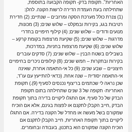
האחריות". תקופת בדק- תקופה הקבועה בתוספת,
שתחילתה בעת העמדת הדירה לרשות הקונה. להלן:
(1) צנרת כולל מערכת הסקה ומרזבים – שנתיים; (2) חדירת
רטיבות בגג, בקירות ובמקלט – שלוש שנים; (3) מכונות,
מנועים ודודים – שלוש שנים; (4) קילוף חיפויים בחדרי
מדרגות – שלוש שנים; (5) שקיעת מרצפות בקומת קרקע –
שלוש שנים; (6) שקיעת מרצפות בחניות, במדרכות,
בשבילים בשטח הבנין – שלוש שנים; (7) סדקים עוברים
בקירות ובתקרות – חמש שנים; (8) קילופים ניכרים בחיפויים
חיצוניים – שבע שנים; (9) כל אי-התאמה אחרת, שאינה
אי-התאמה יסודית – שנה אחת. (כדאי להתייעץ עם עו"ד,
שכן נראה לי שכתמים בריצוף נכנסים לסעיף (9).) תקופת
האחריות- תקופה של 3 שנים שתחילתה בתום תקופת
הבדק של כל סעיף. אם התגלו ליקויים בדירה בתוך תקופת
הבדק ,חייב הקבלן לתקנם או לפצות בגינם, אלא אם הוכיח
שמקורם בשל מעשה או מחדל של הקונה בדירה. אם התגלו
ליקויים בתוך תקופת האחריות, חייב הקבלן לתקנם אם
הוכיח הקונה שמקורם הוא בתכנון, בעבודה ובחומרים.