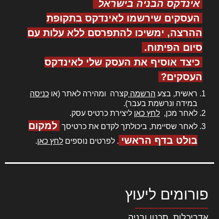
אינדקס הבניה בישראל
העסקים שירשמו לאינדקס בתקופת
ההרצה, ימשיכו להתפרסם ללא עלות עם
סיום הפיתוח.
כיצד אוסיף את העסק שלי לאינדקס
העסקים?
ראשית, בצע
הרשמה
קצרה ומהירה לאתר (או
כניסה
במידה ונרשמת בעבר).
לאחר מכן,
לחץ כאן
ליצירת כרטיס עסק.
למקום
לאחר שסיימת, ביכולתך לקדם את כרטיסך
בולט בדף הראשי
. לפרטים נוספים
לחץ כאן
.
פורומים ליעוץ
אדריכלות, תכנון ובניה