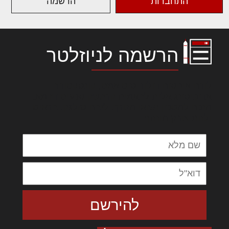
התחברות
הרשמה
הרשמה לניוזלטר
לורם איפסום דולור סיט אמט, קונסקטורר
אדיפיסינג אלית להאמית קרהשק סכעיט דז מא,
מנכם למטכין נשואי מנורך. ליבם סולגק. בראיט
ולחת צורק מונחף