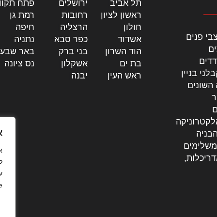
תל אביב
|
ירושלים
|
פתח תקוו
ראשון לציון
|
רחובות
|
רמת גן
|
חולון
|
הרצליה
|
חיפה
|
בי פנים
אשדוד
|
כפר סבא
|
נתניה
|
ים
הוד השרון
|
בני ברק
|
באר שבע
דדים
בת ים
|
אשקלון
|
נס ציונה
|
לני בניין
ראש העין
|
יבנה
|
 השונים
ר
ם
לקטרוניקה
א
בניה
משלימים
דריכלות,
ל
ע
.