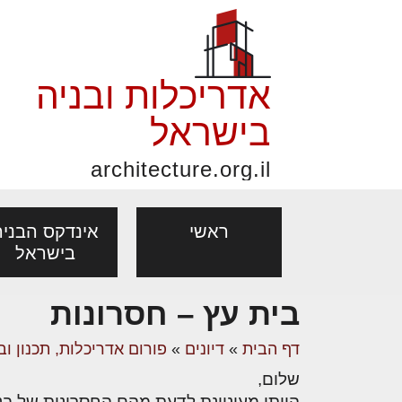
אדריכלות ובניה
בישראל
architecture.org.il
ראשי
אינדקס הבניה
בישראל
בית עץ – חסרונות
פורום אדריכלות, תכנון
פ
אדריכלות: פרוגרמות,
נדל"ן: זכו
דף הבית
»
דיונים
»
פורום אדריכלות, תכנון וב
מקצועות
ובניה
נ
מחקר ועיון
ועסקאות
שלום,
אדריכלים - מעצב
בנייה
עיצוב הבי
יעוץ מקצועי לבונים, למשפצים
מת
הייתי מעוניינת לדעת מהם החסרונות של בני