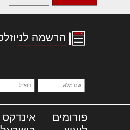
הרשמה לניוזלט
לורם איפסום דולור סיט אמט, קונסקטור
אלית להאמית קרהשק סכעיט דז מא, מנ
נשואי מנורך. ליבם סולגק. בראיט ולחת
פורומים
אינדקס 