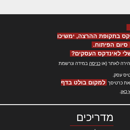
קס בתקופת ההרצה, ימשיכו
יום הפיתוח.
לי לאינדקס העסקים?
ירה לאתר (או
כניסה
במידה ונרשמת
יס עסק.
למקום בולט בדף
את כרטיסך
 כאן
.
מדריכים