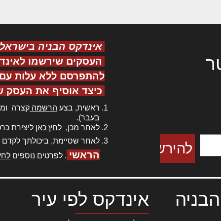
אינדקס הבניה בישראל
ר
העסקים שירשמו לאינד
להתפרסם ללא עלות עם ס
כיצד אוסיף את העסק ש
ר אדיפיסינג
ראשית, בצע
הרשמה
קצרה ומה
כם למטכין
בעבר).
 צורק מונחף
לאחר מכן,
לחץ כאן
ליצירת כרט
לאחר שסיימת, ביכולתך לקדם 
הראשי
. לפרטים נוספים
לחץ
הבניה
אינדקס לפי עיר