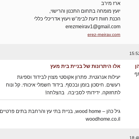
ארז מירב
יועץ מומחה בתחום התכנון והרישוי,
הכנת חוות דעת לבימ"ש ויעוץ אדריכלי כללי
erezmeirav1@gmail.com
erez-meirav.com
ן
אלו היתרונות של בניית בית מעץ
ף
יעילות אנרגטית. פתרון אקוסטי מצוין לבידוד וספיגת
רעשים. חיסכון בזמן ובכסף. בידוד חשמלי איכותי. קל ונוח
לתחזוקה. ידידותי לסביבה. בהצלחה!
גיל כהן – wood home, בניית בתי עץ והרחבת בתים פרטיים
woodhome.co.il