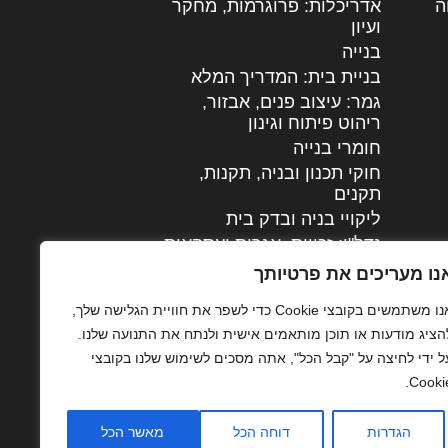
ה
|
אדריכלות: פרוגרמות, מחקר
ועיון
בנייה
בניית בית: המדריך המלא
גמר: עיצוב פנים, אבזור,
|
ריהוט פיתוח וגינון
חומרי בנייה
חוקי תכנון ובניה, תקנות,
תקנים
ליקויי בניה ובדק בית
נדל"ן: זכויות, אגרות ועסקאות
עיצוב הבית
נו מעריכים את פרטיותך
עקרונות ניהול אחזקה
אנו משתמשים בקובצי Cookie כדי לשפר את חוויית הגלישה שלך,
מתקדמות
הציג מודעות או תוכן מותאמים אישית ולנתח את התנועה שלנו.
צילום אדריכלי
ל ידי לחיצה על "קבל הכל", אתה מסכים לשימוש שלנו בקובצי
שיווק נדלן
Cookie
שיטות בניה: מפרטים
והמלצות
הגדרות
דוחה הכל
מאשר הכל
תוכן שיווקי