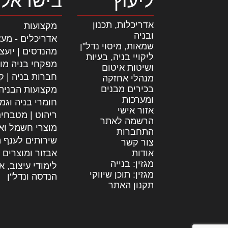
ליעוץ
בישראל
אדריכלות, תכנון
מקצועות
ובניה
אדריכלים - מעצ
שמאות, מיסוי נדל"ן
מהנדסים | יועצ
ליקויי בניה, בעיות
מפקחי בניה מו
ושיטות איטום
חברות בניה | קב
מנהלי אחזקה
בכירים מבנים
מקצועות הבניה
ומערכות
חומרי בניה וגמ
אזור אישי
ריהוט | מטבחי
הרשמה לאתר
מוצרי חשמל וא
התחברות
שירותים לענף ה
צור קשר
אודות
אבזור ומוצרים 
מגזין: בנייה
לימודי עיצוב, א
מגזין: תוכן שיווקי
הנדסה ונדל"ן
תקנון האתר