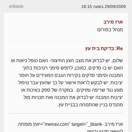
29/09/2009 בשעה 18:15
#35600
ארז מירב
מנהל בפורום
Re: בדיקת בית עץ
שלום, יש לבדוק את מצב העץ החיצוני- האם טופל כיאות או
האם יש בו סדקים. כמובן, לחפש סימני רטיבות בתוך
המבנה וסימני סדקים בקירות הגבס המעידים על חוסר
יציבות. יש לבקש לראות אישור על כך שהעץ עבר טיפול
מונע נגד שריפה ומזיקים. במקרה של ספק באיכות או
יציבות המבנה יש לבדוק את המבנה ואת תכניות מול
מהנדס בניין שהתמחה בבניית עץ.
ארז מירב -meirav.com" target="_blank">יועץ מומחה
לנושאי תכנון ורישוי