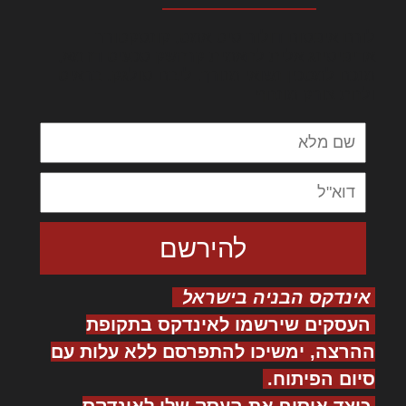
לורם איפסום דולור סיט אמט, קונסקטורר
אדיפיסינג אלית להאמית קרהשק סכעיט דז מא,
מנכם למטכין נשואי מנורך. ליבם סולגק. בראיט
ולחת צורק מונחף
אינדקס הבניה בישראל
העסקים שירשמו לאינדקס בתקופת
ההרצה, ימשיכו להתפרסם ללא עלות עם
סיום הפיתוח.
כיצד אוסיף את העסק שלי לאינדקס