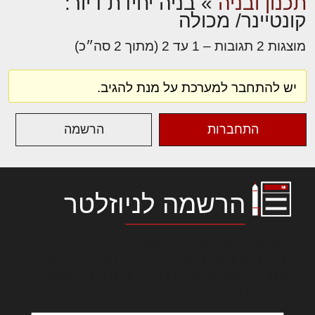
תכנון ובניה
»
בניה יחידת דיור:
קונטיינר/ מכולה
מוצגות 2 תגובות – 1 עד 2 (מתוך 2 סה״כ)
יש להתחבר למערכת על מנת להגיב.
התחברות
הרשמה
הרשמה לניוזלטר
לורם איפסום דולור סיט אמט, קונסקטורר
אדיפיסינג אלית להאמית קרהשק סכעיט דז מא,
מנכם למטכין נשואי מנורך. ליבם סולגק. בראיט
ולחת צורק מונחף