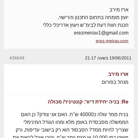
ארז מירב
יועץ מומחה בתחום התכנון והרישוי,
הכנת חוות דעת לבימ"ש ויעוץ אדריכלי כללי
erezmeirav1@gmail.com
erez-meirav.com
19/06/2011 בשעה 21:17
#36649
ארז מירב
מנהל בפורום
Re: בניה יחידת דיור: קונטיניר/ מכולה
בנית ממד עולה כ40000 ש"ח. האם אני צודק? כן האם
הממשלה מסבסדת באופן מלא ומהו הגודל המינימלי
שצריך להיות ממד? הסבסוד הוא רק בישובי עדיפות, ורק
משהו כמו 10,000 או קצת יותר ש"ח. והיכן אוכל לראות את