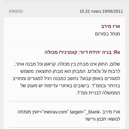
19/06/2011 בשעה 15:22
#36650
ארז מירב
מנהל בפורום
Re: בניה יחידת דיור: קונטיניר/ מכולה
שלום, החוק אינו מבחין בין מכולה, קראוון וכל מבנה אחר,
לרבות על גלגלים. המבחן הוא מבחן התוצאה: משמש
למגורים באופן קבוע? נחשב כמבנה רגיל למגורים ומחוייב
בהיתר ובממ"ד. בישובים באיזורי עדיפות יש מענק של
הממשלה לבניית ממ"ד.
ארז מירב -meirav.com" target="_blank">יועץ מומחה
לנושאי תכנון ורישוי