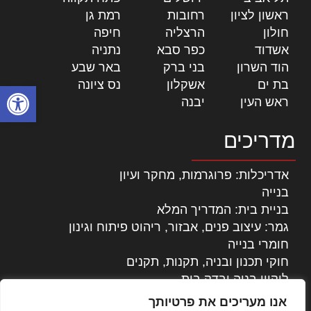
ראשון לציון
|
רחובות
|
רמת גן
|
חולון
|
הרצליה
|
חיפה
|
אשדוד
|
כפר סבא
|
נתניה
|
הוד השרון
|
בני ברק
|
באר שבע
|
בת ים
|
אשקלון
|
נס ציונה
|
פתח סרגל
ראש העין
|
יבנה
|
מדריכים
אדריכלות: פרוגרמות, מחקר ועיון
בנייה
בניית בית: המדריך המלא
גמר: עיצוב פנים, אבזור, ריהוט פיתוח וגינון
חומרי בנייה
חוקי תכנון ובניה, תקנות, תקנים
ליקויי בניה ובדק בית
נדל"ן: זכויות, אגרות ועסקאות
אנו מעריכים את פרטיותך