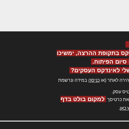
קס בתקופת ההרצה, ימשיכו
יום הפיתוח.
לי לאינדקס העסקים?
ירה לאתר (או
כניסה
במידה ונרשמת
יס עסק.
למקום בולט בדף
את כרטיסך
 כאן
.