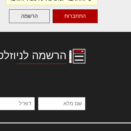
התחברות
הרשמה
הרשמה לניוזלט
לורם איפסום דולור סיט אמט, קונסקטור
אלית להאמית קרהשק סכעיט דז מא, מנ
נשואי מנורך. ליבם סולגק. בראיט ולחת