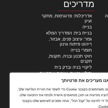
מדריכים
ה
|
אדריכלות: פרוגרמות, מחקר
ועיון
בנייה
בניית בית: המדריך המלא
גמר: עיצוב פנים, אבזור,
|
ריהוט פיתוח וגינון
חומרי בנייה
חוקי תכנון ובניה, תקנות,
תקנים
ליקויי בניה ובדק בית
נדל"ן: זכויות, אגרות ועסקאות
עיצוב הבית
נו מעריכים את פרטיותך
עקרונות ניהול אחזקה
אנו משתמשים בקובצי Cookie כדי לשפר את חוויית הגלישה שלך,
מתקדמות
הציג מודעות או תוכן מותאמים אישית ולנתח את התנועה שלנו.
צילום אדריכלי
ל ידי לחיצה על "קבל הכל", אתה מסכים לשימוש שלנו בקובצי
שיווק נדלן
Cookie