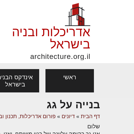
אדריכלות ובניה
בישראל
architecture.org.il
ראשי
אינדקס הבניה
בישראל
בנייה על גג
פורום אדריכלות, תכנון
פ
אדריכלות: פרוגרמות,
נדל"ן: זכו
דף הבית
»
דיונים
»
פורום אדריכלות, תכנון וב
מקצועות
ובניה
נ
מחקר ועיון
ועסקאות
שלום
אדריכלים - מעצב
בנייה
עיצוב הבי
יעוץ מקצועי לבונים, למשפצים
מת
אני גר בקומה עליונה של בנין משותף, ואני