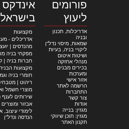
פורומים
אינדקס 
ליעוץ
בישראל
אדריכלות, תכנון
מקצועות
ובניה
אדריכלים - מעצ
שמאות, מיסוי נדל"ן
מהנדסים | יועצ
ליקויי בניה, בעיות
מפקחי בניה מו
ושיטות איטום
חברות בניה | קב
מנהלי אחזקה
בכירים מבנים
מקצועות הבניה
ומערכות
חומרי בניה וגמ
אזור אישי
ריהוט | מטבחי
הרשמה לאתר
מוצרי חשמל וא
התחברות
שירותים לענף ה
צור קשר
אודות
אבזור ומוצרים 
מגזין: בנייה
לימודי עיצוב, א
מגזין: תוכן שיווקי
הנדסה ונדל"ן
תקנון האתר