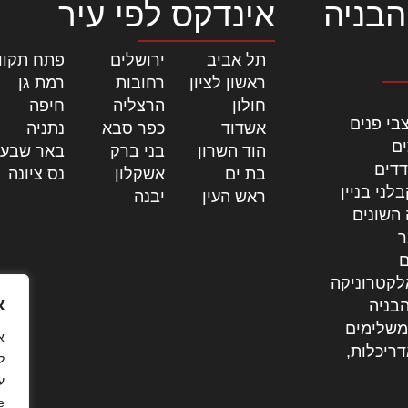
הבניה
אינדקס לפי עיר
תל אביב
|
ירושלים
|
פתח תקוו
ראשון לציון
|
רחובות
|
רמת גן
|
חולון
|
הרצליה
|
חיפה
|
בי פנים
אשדוד
|
כפר סבא
|
נתניה
|
ים
הוד השרון
|
בני ברק
|
באר שבע
דדים
בת ים
|
אשקלון
|
נס ציונה
|
לני בניין
ראש העין
|
יבנה
|
 השונים
ר
ם
לקטרוניקה
א
בניה
משלימים
דריכלות,
ל
ע
.