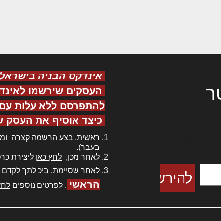
אינדקס הבניה בישראל
ר
העסקים שירשמו לאינד
להתפרסם ללא עלות עם ס
כיצד אוסיף את העסק ש
ר אדיפיסינג
ראשית, בצע
הרשמה
קצרה ומה
כם למטכין
בעבר).
 צורק מונחף
לאחר מכן,
לחץ כאן
ליצירת כרט
לאחר שסיימת, ביכולתך לקדם 
הראשי
. לפרטים נוספים
לחץ