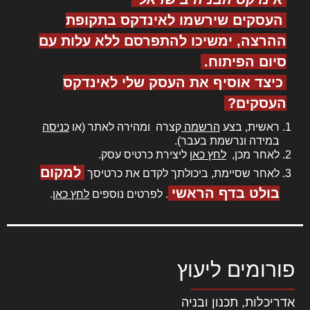
העסקים שירשמו לאינדקס בתקופת
ההרצה, ימשיכו להתפרסם ללא עלות עם
סיום הפיתוח.
כיצד אוסיף את העסק שלי לאינדקס
העסקים?
ראשית, בצע
הרשמה
קצרה ומהירה לאתר (או
כניסה
במידה ונרשמת בעבר).
לאחר מכן,
לחץ כאן
ליצירת כרטיס עסק.
למקום
לאחר שסיימת, ביכולתך לקדם את כרטיסך
בולט בדף הראשי
. לפרטים נוספים
לחץ כאן
.
פורומים ליעוץ
אדריכלות, תכנון ובניה