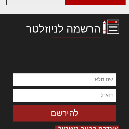
הרשמה לניוזלטר
לורם איפסום דולור סיט אמט, קונסקטורר
אדיפיסינג אלית להאמית קרהשק סכעיט דז מא,
מנכם למטכין נשואי מנורך. ליבם סולגק. בראיט
ולחת צורק מונחף
אינדקס הבניה בישראל