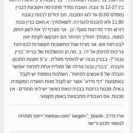
בין 12-27 מ' גובה. הגובה נמדד מהכניסה הקובעת לבניין
(מפלס 0.00) עד לגג המבנה. הם יכולים לבנות בגובה
11.80 ולא להכנס להגדרה. לשאלותיך: א.האם בניין גבוה
דורש חדר מדרגות מוגן?- כן. אני מצרף לך את לשון החוק
למטה. במהלך תהליך ההיתר הם יתבקשו לקחת יועץ
לבטיחות אש. אני מניח שכל התשובות הקשורות לבטיחות
צריכות להינתן על ידו. ב. מה הן ההשלכות של בניית "בניין
גבוה"?- בבניין גבוה יש להוסיף מעלית. ע"פ תקנות התכנון
והבניה: "בבניין גבוה גודלה של מעלית אחת לפחות יאפשר
הובלה של 6 אנשים לפחות". השלכות נוספות יש לקבל
באמצעות "דף מידע" אשר יש לקבל מאת הוועדה המקומית.
ג.אילו סכנות כרוכות בבניה כזאת כאשר יש ליווי מהנדס.- אין
סכנות, אם העבודה מתבצעת באופן מקצועי.
ארז מירב -meirav.com" target="_blank">יועץ מומחה
לנושאי תכנון ורישוי