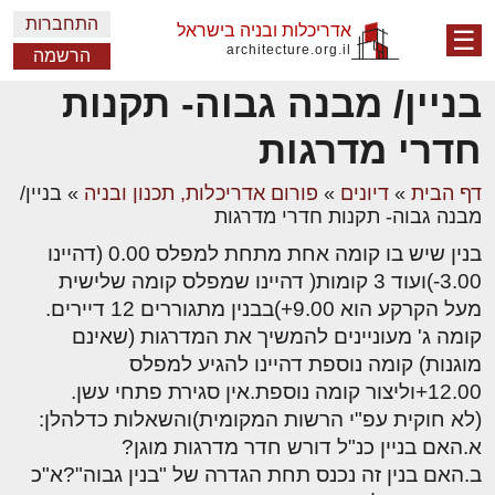
התחברות
אדריכלות ובניה בישראל
☰
architecture.org.il
הרשמה
בניין/ מבנה גבוה- תקנות
חדרי מדרגות
דף הבית
»
דיונים
»
פורום אדריכלות, תכנון ובניה
»
בניין/
מבנה גבוה- תקנות חדרי מדרגות
בנין שיש בו קומה אחת מתחת למפלס 0.00 (דהיינו
3.00-)ועוד 3 קומות( דהיינו שמפלס קומה שלישית
מעל הקרקע הוא 9.00+)בבנין מתגוררים 12 דיירים.
קומה ג' מעוניינים להמשיך את המדרגות (שאינם
מוגנות) קומה נוספת דהיינו להגיע למפלס
12.00+וליצור קומה נוספת.אין סגירת פתחי עשן.
(לא חוקית עפ"י הרשות המקומית)והשאלות כדלהלן:
א.האם בניין כנ"ל דורש חדר מדרגות מוגן?
ב.האם בנין זה נכנס תחת הגדרה של "בנין גבוה"?א"כ