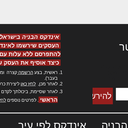
אינדקס הבניה בישראל
ר
העסקים שירשמו לאינד
להתפרסם ללא עלות עם ס
כיצד אוסיף את העסק ש
ר אדיפיסינג
ראשית, בצע
הרשמה
קצרה ומה
כם למטכין
בעבר).
 צורק מונחף
לאחר מכן,
לחץ כאן
ליצירת כרט
לאחר שסיימת, ביכולתך לקדם 
הראשי
. לפרטים נוספים
לחץ
הבניה
אינדקס לפי עיר