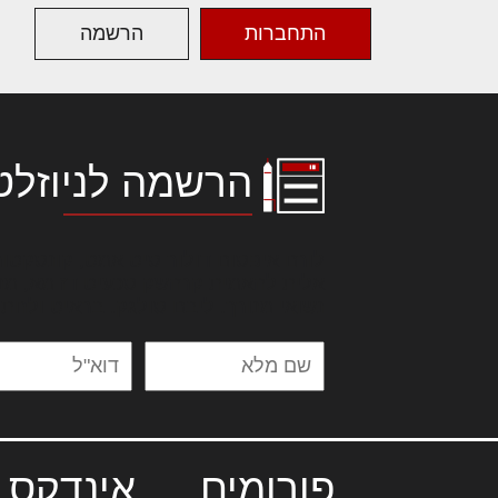
התחברות
הרשמה
הרשמה לניוזלט
לורם איפסום דולור סיט אמט, קונסקטור
אלית להאמית קרהשק סכעיט דז מא, מנ
נשואי מנורך. ליבם סולגק. בראיט ולחת
פורומים
אינדקס 