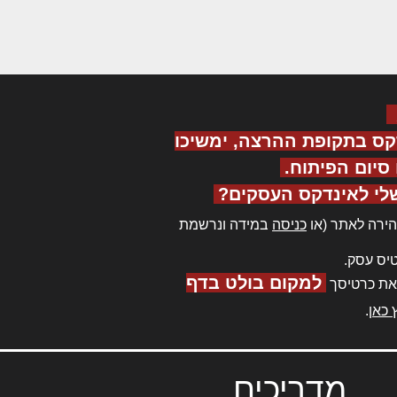
קס בתקופת ההרצה, ימשיכו
יום הפיתוח.
לי לאינדקס העסקים?
ירה לאתר (או
כניסה
במידה ונרשמת
יס עסק.
למקום בולט בדף
את כרטיסך
 כאן
.
מדריכים