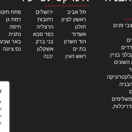
תל אביב
|
ירושלים
|
פתח תקוו
ראשון לציון
|
רחובות
|
רמת גן
|
בי פנים
חולון
|
הרצליה
|
חיפה
|
אשדוד
|
כפר סבא
|
נתניה
|
ים
הוד השרון
|
בני ברק
|
באר שבע
דדים
בת ים
|
אשקלון
|
נס ציונה
|
לני בניין
ראש העין
|
יבנה
|
 השונים
ר
לקטרוניקה
בניה
א
ם
משלימים
דריכלות,
ל
ע
.