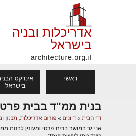
אדריכלות ובניה
בישראל
architecture.org.il
ראשי
אינדקס הבניה
בישראל
בנית ממ"ד בבית פרטי
פורום אדריכלות, תכנון
פ
אדריכלות: פרוגרמות,
נדל"ן: זכו
דף הבית
»
דיונים
»
פורום אדריכלות, תכנון וב
אדריכלים - מעצב
ובניה
נ
מחקר ועיון
ועסקאות
אני גר במושב בבית פרטי ומעונין לבנות ממ
מקצועות
בנייה
עיצוב הבי
יעוץ מקצועי לבונים, למשפצים
מת
כיצד ניתן לעשות זאת?