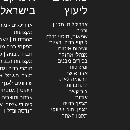
ליעוץ
בישראל
אדריכלות, תכנון
אדריכלים - מעצ
ובניה
מקצועות
שמאות, מיסוי נדל"ן
מהנדסים | יועצ
ליקויי בניה, בעיות
מפקחי בניה מו
ושיטות איטום
חברות בניה | קב
מנהלי אחזקה
בכירים מבנים
מקצועות הבניה
ומערכות
חומרי בניה וגמ
אזור אישי
מוצרי חשמל וא
הרשמה לאתר
שירותים לענף ה
התחברות
ריהוט | מטבחי
צור קשר
אודות
אבזור ומוצרים 
מגזין: בנייה
לימודי עיצוב, א
מגזין: תוכן שיווקי
הנדסה ונדל"ן
תקנון האתר