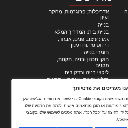
ה
|
אדריכלות: פרוגרמות, מחקר
ועיון
בנייה
בניית בית: המדריך המלא
גמר: עיצוב פנים, אבזור,
|
ריהוט פיתוח וגינון
חומרי בנייה
חוקי תכנון ובניה, תקנות,
תקנים
ליקויי בניה ובדק בית
נדל"ן: זכויות, אגרות ועסקאות
עיצוב הבית
נו מעריכים את פרטיותך
עקרונות ניהול אחזקה
אנו משתמשים בקובצי Cookie כדי לשפר את חוויית הגלישה שלך,
מתקדמות
הציג מודעות או תוכן מותאמים אישית ולנתח את התנועה שלנו.
צילום אדריכלי
ל ידי לחיצה על "קבל הכל", אתה מסכים לשימוש שלנו בקובצי
שיווק נדלן
Cookie
שיטות בניה: מפרטים
והמלצות