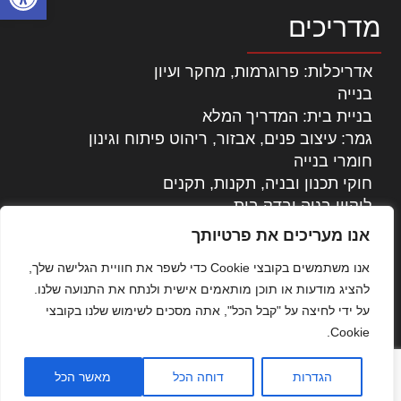
מדריכים
אדריכלות: פרוגרמות, מחקר ועיון
בנייה
בניית בית: המדריך המלא
גמר: עיצוב פנים, אבזור, ריהוט פיתוח וגינון
חומרי בנייה
חוקי תכנון ובניה, תקנות, תקנים
ליקויי בניה ובדק בית
נדל"ן: זכויות, אגרות ועסקאות
אנו מעריכים את פרטיותך
עיצוב הבית
אנו משתמשים בקובצי Cookie כדי לשפר את חוויית הגלישה שלך,
עקרונות ניהול אחזקה מתקדמות
להציג מודעות או תוכן מותאמים אישית ולנתח את התנועה שלנו.
צילום אדריכלי
על ידי לחיצה על "קבל הכל", אתה מסכים לשימוש שלנו בקובצי
שיווק נדלן
Cookie.
שיטות בניה: מפרטים והמלצות
תוכן שיווקי
הגדרות
דוחה הכל
מאשר הכל
כל הזכויות שמורות © אדריכלות ובניה בישראל