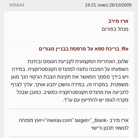
26/10/2009 בשעה 19:21
#35644
ארז מירב
מנהל בפורום
Re: בריכת ספא על מרפסת בבניין מגורים
שלום, האחריות המקצועית לקביעת העומס ובחינת
השפעתו על המבנה נתונה למהנדס הקונסטרוקציה. במידה
ויש בידך מסמך המאשר את תקינות הצבת הג'קוזי הנך מוגן
משפטית. במקרה זה, במידה והשכן יתבע אותך, עליך לצרף
לתביעה את מהנדס הקונסטרוקציה כמשיב. כמובן שבכל
מקרה לגופו יש להתייעץ עם עו"ד.
ארז מירב -meirav.com" target="_blank">יועץ מומחה
לנושאי תכנון ורישוי