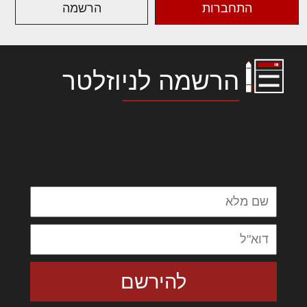
התחברות
הרשמה
הרשמה לניוזלטר
לורם איפסום דולור סיט אמט, קונסקטורר
אדיפיסינג אלית להאמית קרהשק סכעיט דז מא,
מנכם למטכין נשואי מנורך. ליבם סולגק. בראיט
ולחת צורק מונחף