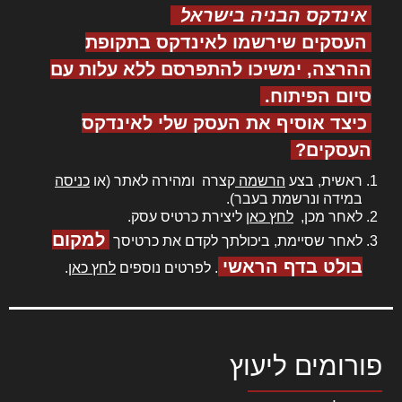
אינדקס הבניה בישראל
העסקים שירשמו לאינדקס בתקופת
ההרצה, ימשיכו להתפרסם ללא עלות עם
סיום הפיתוח.
כיצד אוסיף את העסק שלי לאינדקס
העסקים?
ראשית, בצע
הרשמה
קצרה ומהירה לאתר (או
כניסה
במידה ונרשמת בעבר).
לאחר מכן,
לחץ כאן
ליצירת כרטיס עסק.
למקום
לאחר שסיימת, ביכולתך לקדם את כרטיסך
בולט בדף הראשי
. לפרטים נוספים
לחץ כאן
.
פורומים ליעוץ