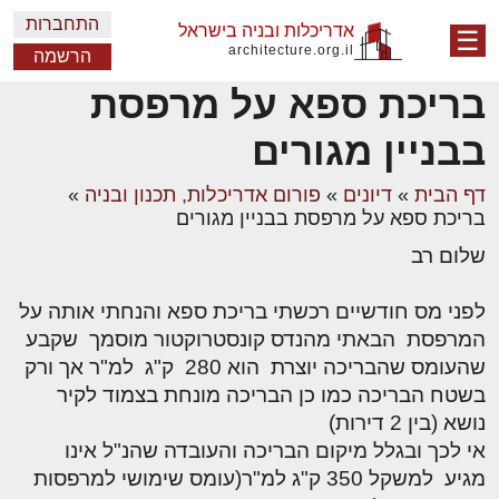
התחברות
אדריכלות ובניה בישראל
☰
architecture.org.il
הרשמה
בריכת ספא על מרפסת
בבניין מגורים
דף הבית
»
דיונים
»
פורום אדריכלות, תכנון ובניה
»
בריכת ספא על מרפסת בבניין מגורים
שלום רב
לפני מס חודשיים רכשתי בריכת ספא והנחתי אותה על
המרפסת הבאתי מהנדס קונסטרוקטור מוסמך שקבע
שהעומס שהבריכה יוצרת הוא 280 ק"ג למ"ר אך ורק
בשטח הבריכה כמו כן הבריכה מונחת בצמוד לקיר
נושא (בין 2 דירות)
אי לכך ובגלל מיקום הבריכה והעובדה שהנ"ל אינו
מגיע למשקל 350 ק"ג למ"ר(עומס שימושי למרפסות