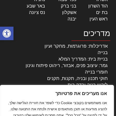
הוד השרון
|
בני ברק
|
באר שבע
|
בת ים
|
אשקלון
|
נס ציונה
|
ראש העין
|
יבנה
|
פתח סרגל
מדריכים
אדריכלות: פרוגרמות, מחקר ועיון
בנייה
בניית בית: המדריך המלא
גמר: עיצוב פנים, אבזור, ריהוט פיתוח וגינון
חומרי בנייה
חוקי תכנון ובניה, תקנות, תקנים
ליקויי בניה ובדק בית
נדל"ן: זכויות, אגרות ועסקאות
אנו מעריכים את פרטיותך
עיצוב הבית
אנו משתמשים בקובצי Cookie כדי לשפר את חוויית הגלישה שלך,
עקרונות ניהול אחזקה מתקדמות
להציג מודעות או תוכן מותאמים אישית ולנתח את התנועה שלנו.
צילום אדריכלי
על ידי לחיצה על "קבל הכל", אתה מסכים לשימוש שלנו בקובצי