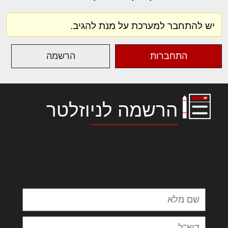
יש להתחבר למערכת על מנת להגיב.
התחברות
הרשמה
הרשמה לניוזלטר
לורם איפסום דולור סיט אמט, קונסקטורר
אדיפיסינג אלית להאמית קרהשק סכעיט דז מא,
מנכם למטכין נשואי מנורך. ליבם סולגק. בראיט
ולחת צורק מונחף