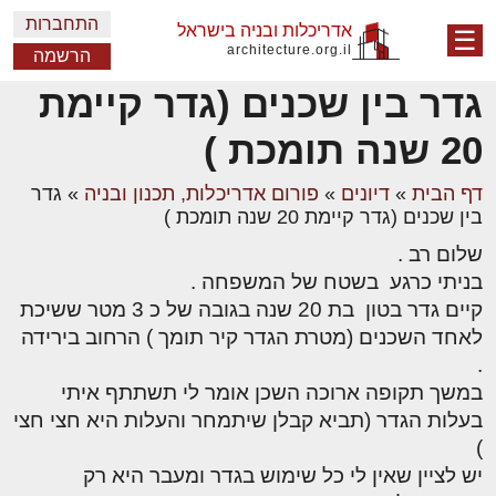
התחברות
אדריכלות ובניה בישראל
☰
architecture.org.il
הרשמה
גדר בין שכנים (גדר קיימת
20 שנה תומכת )
דף הבית
»
דיונים
»
פורום אדריכלות, תכנון ובניה
»
גדר
בין שכנים (גדר קיימת 20 שנה תומכת )
שלום רב .
בניתי כרגע בשטח של המשפחה .
קיים גדר בטון בת 20 שנה בגובה של כ 3 מטר ששיכת
לאחד השכנים (מטרת הגדר קיר תומך ) הרחוב בירידה
.
במשך תקופה ארוכה השכן אומר לי תשתתף איתי
בעלות הגדר (תביא קבלן שיתמחר והעלות היא חצי חצי
)
יש לציין שאין לי כל שימוש בגדר ומעבר היא רק