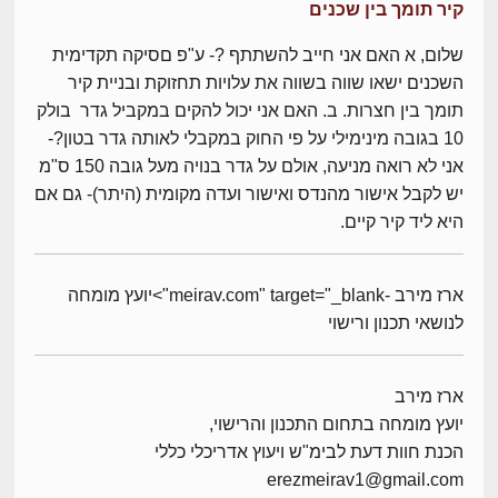
קיר תומך בין שכנים
שלום, א האם אני חייב להשתתף ?- ע"פ םסיקה תקדימית
השכנים ישאו שווה בשווה את עלויות תחזוקת ובניית קיר
תומך בין חצרות. ב. האם אני יכול להקים במקביל גדר בולק
10 בגובה מינימילי על פי החוק במקבלי לאותה גדר בטון?-
אני לא רואה מניעה, אולם על גדר בנויה מעל גובה 150 ס"מ
יש לקבל אישור מהנדס ואישור ועדה מקומית (היתר)- גם אם
היא ליד קיר קיים.
ארז מירב -meirav.com" target="_blank">יועץ מומחה
לנושאי תכנון ורישוי
ארז מירב
יועץ מומחה בתחום התכנון והרישוי,
הכנת חוות דעת לבימ"ש ויעוץ אדריכלי כללי
erezmeirav1@gmail.com