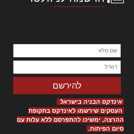
לורם איפסום דולור סיט אמט, קונסקטורר
אדיפיסינג אלית להאמית קרהשק סכעיט דז מא,
מנכם למטכין נשואי מנורך. ליבם סולגק. בראיט
ולחת צורק מונחף
אינדקס הבניה בישראל
העסקים שירשמו לאינדקס בתקופת
ההרצה, ימשיכו להתפרסם ללא עלות עם
סיום הפיתוח.