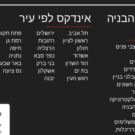
הבניה
אינדקס לפי עיר
תל אביב
|
ירושלים
|
פתח תקוו
ראשון לציון
|
רחובות
|
רמת גן
|
בי פנים
חולון
|
הרצליה
|
חיפה
|
אשדוד
|
כפר סבא
|
נתניה
|
ים
הוד השרון
|
בני ברק
|
באר שבע
דדים
בת ים
|
אשקלון
|
נס ציונה
|
לני בניין
ראש העין
|
יבנה
|
 השונים
ר
לקטרוניקה
בניה
א
ם
משלימים
דריכלות,
ל