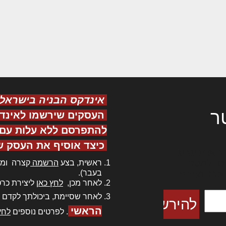
אינדקס הבניה בישראל
ר
העסקים שירשמו לאינד
להתפרסם ללא עלות עם ס
כיצד אוסיף את העסק ש
ר אדיפיסינג
ראשית, בצע
הרשמה
קצרה ומה
כם למטכין
בעבר).
 צורק מונחף
לאחר מכן,
לחץ כאן
ליצירת כרט
לאחר שסיימת, ביכולתך לקדם 
הראשי
. לפרטים נוספים
לחץ