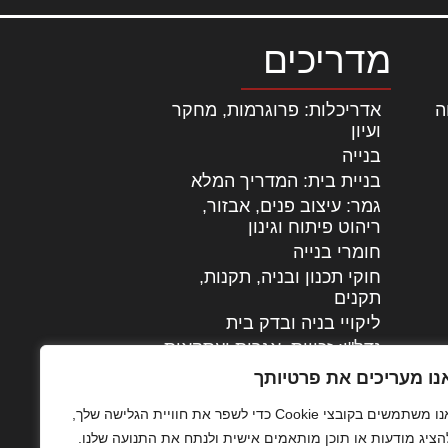
מדריכים
ה
|
אדריכלות: פרוגרמות, מחקר
ועיון
בנייה
בניית בית: המדריך המלא
גמר: עיצוב פנים, אבזור,
|
ריהוט פיתוח וגינון
חומרי בנייה
חוקי תכנון ובניה, תקנות,
תקנים
ליקויי בניה ובדק בית
נדל"ן: זכויות, אגרות ועסקאות
עיצוב הבית
נו מעריכים את פרטיותך
עקרונות ניהול אחזקה
אנו משתמשים בקובצי Cookie כדי לשפר את חוויית הגלישה שלך,
מתקדמות
הציג מודעות או תוכן מותאמים אישית ולנתח את התנועה שלנו.
צילום אדריכלי