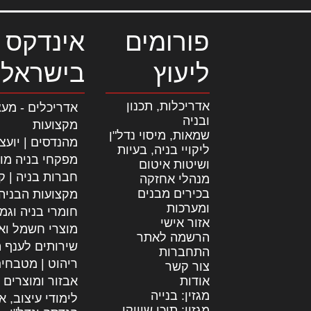
פורומים
אינדקס 
ליעוץ
בישראל
אדריכלות, תכנון
אדריכלים - מעצ
ובניה
מקצועות
שמאות, מיסוי נדל"ן
מהנדסים | יועצ
ליקויי בניה, בעיות
מפקחי בניה מו
ושיטות איטום
חברות בניה | קב
מנהלי אחזקה
בכירים מבנים
מקצועות הבניה
ומערכות
חומרי בניה וגמ
אזור אישי
מוצרי חשמל וא
הרשמה לאתר
שירותים לענף ה
התחברות
ריהוט | מטבחי
צור קשר
אודות
אבזור ומוצרים 
מגזין: בנייה
לימודי עיצוב, א
מגזין: תוכן שיווקי