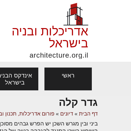
אדריכלות ובניה
בישראל
architecture.org.il
ראשי
אינדקס הבניה
בישראל
גדר קלה
פורום אדריכלות, תכנון
פ
אדריכלות: פרוגרמות,
נדל"ן: זכו
דף הבית
»
דיונים
»
פורום אדריכלות, תכנון וב
אדריכלים - מעצב
ובניה
נ
מחקר ועיון
ועסקאות
מקצועות
בנייה
עיצוב הבי
יעוץ מקצועי לבונים, למשפצים
מת
השיפוץ השכן התנגד להגבהה בנויה של הגד