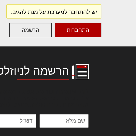
יש להתחבר למערכת על מנת להגיב.
התחברות
הרשמה
הרשמה לניוזלט
לורם איפסום דולור סיט אמט, קונסקטור
אלית להאמית קרהשק סכעיט דז מא, מנ
נשואי מנורך. ליבם סולגק. בראיט ולחת