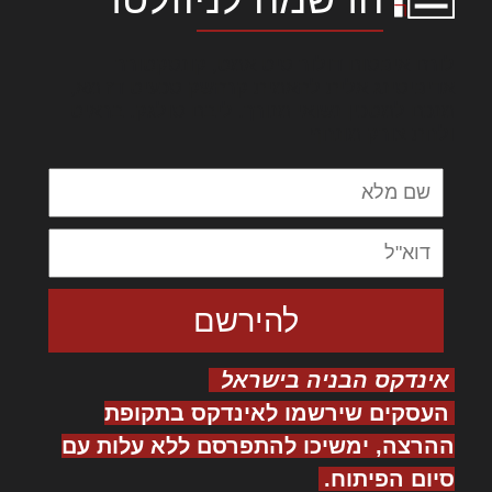
לורם איפסום דולור סיט אמט, קונסקטורר
אדיפיסינג אלית להאמית קרהשק סכעיט דז מא,
מנכם למטכין נשואי מנורך. ליבם סולגק. בראיט
ולחת צורק מונחף
אינדקס הבניה בישראל
העסקים שירשמו לאינדקס בתקופת
ההרצה, ימשיכו להתפרסם ללא עלות עם
סיום הפיתוח.