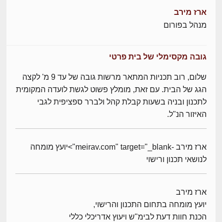
ארז מירב
מנהל בפורום
גובה מקסימלי של בית פרטי
שלום, רוב תכניות המתאר מרשות גובה של עד 9 מ' לקצה
הגג של הבית. עם זאת, מומלץ פשוט לגשת לועדה המקומית
לתכנון ובניה בשעות קבלת קהל ולברר ספציפית לגבי
האיזור הנ"ל.
ארז מירב -meirav.com" target="_blank">יועץ מומחה
לנושאי תכנון ורישוי
ארז מירב
יועץ מומחה בתחום התכנון והרישוי,
הכנת חוות דעת לבימ"ש ויעוץ אדריכלי כללי