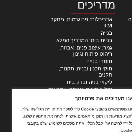
מדריכים
ה
|
אדריכלות: פרוגרמות, מחקר
ועיון
בנייה
בניית בית: המדריך המלא
גמר: עיצוב פנים, אבזור,
|
ריהוט פיתוח וגינון
חומרי בנייה
חוקי תכנון ובניה, תקנות,
תקנים
ליקויי בניה ובדק בית
נדל"ן: זכויות, אגרות ועסקאות
עיצוב הבית
נו מעריכים את פרטיותך
עקרונות ניהול אחזקה
אנו משתמשים בקובצי Cookie כדי לשפר את חוויית הגלישה שלך,
מתקדמות
הציג מודעות או תוכן מותאמים אישית ולנתח את התנועה שלנו.
צילום אדריכלי
ל ידי לחיצה על "קבל הכל", אתה מסכים לשימוש שלנו בקובצי
שיווק נדלן
Cookie