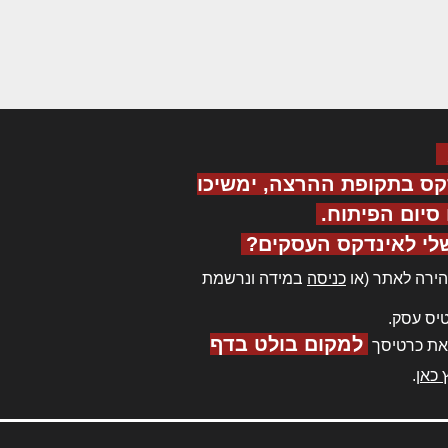
קס בתקופת ההרצה, ימשיכו
יום הפיתוח.
לי לאינדקס העסקים?
ירה לאתר (או
כניסה
במידה ונרשמת
יס עסק.
למקום בולט בדף
את כרטיסך
 כאן
.