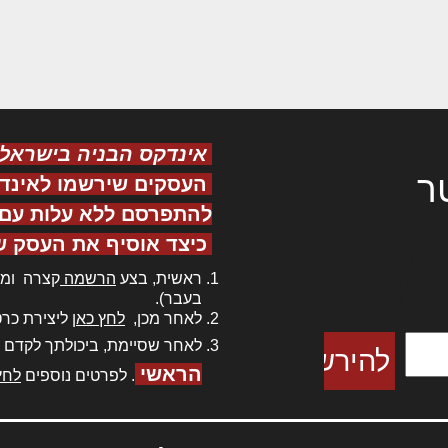
אינדקס הבניה בישראל
ר
העסקים שירשמו לאינד
להתפרסם ללא עלות עם ס
כיצד אוסיף את העסק ש
ר אדיפיסינג
ראשית, בצע
הרשמה
קצרה ומה
כם למטכין
בעבר).
 צורק מונחף
לאחר מכן,
לחץ כאן
ליצירת כרט
לאחר שסיימת, ביכולתך לקדם 
הראשי
. לפרטים נוספים
לחץ