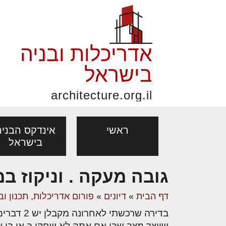
אדריכלות ובניה
בישראל
architecture.org.il
ראשי
אינדקס הבניה
בישראל
גובה מעקה . וניקוז 
פורום אדריכלות, תכנון
פ
אדריכלות: פרוגרמות,
נדל"ן: זכו
דף הבית
»
דיונים
»
פורום אדריכלות, תכנון וב
מקצועות
ובניה
נ
מחקר ועיון
ועסקאות
אדריכלים - מעצב
בנייה
עיצוב הבי
יעוץ מקצועי לבונים, למשפצים
מת
שיוצר מצב שבו אם אתה לא שחקן ב אן בי אי