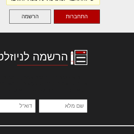
התחברות
הרשמה
הרשמה לניוזלט
לורם איפסום דולור סיט אמט, קונסקטור
אלית להאמית קרהשק סכעיט דז מא, מנ
נשואי מנורך. ליבם סולגק. בראיט ולחת