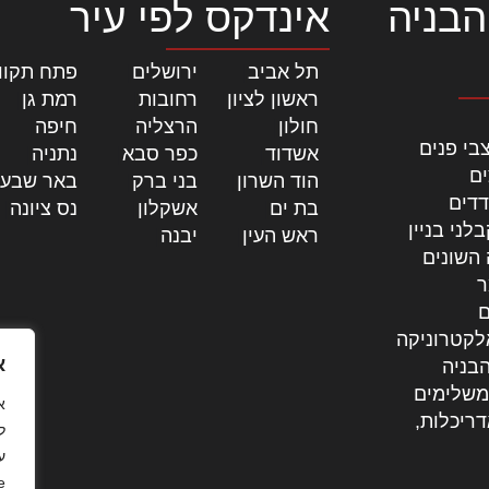
הבניה
אינדקס לפי עיר
תל אביב
|
ירושלים
|
פתח תקוו
ראשון לציון
|
רחובות
|
רמת גן
|
חולון
|
הרצליה
|
חיפה
|
בי פנים
אשדוד
|
כפר סבא
|
נתניה
|
ים
הוד השרון
|
בני ברק
|
באר שבע
דדים
בת ים
|
אשקלון
|
נס ציונה
|
לני בניין
ראש העין
|
יבנה
|
 השונים
ר
ם
לקטרוניקה
א
בניה
משלימים
דריכלות,
ל
ע
.