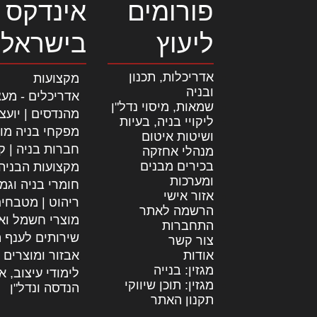
פורומים
אינדקס 
ליעוץ
בישראל
אדריכלות, תכנון
מקצועות
ובניה
אדריכלים - מעצ
שמאות, מיסוי נדל"ן
מהנדסים | יועצ
ליקויי בניה, בעיות
מפקחי בניה מו
ושיטות איטום
חברות בניה | קב
מנהלי אחזקה
בכירים מבנים
מקצועות הבניה
ומערכות
חומרי בניה וגמ
אזור אישי
ריהוט | מטבחי
הרשמה לאתר
מוצרי חשמל וא
התחברות
שירותים לענף ה
צור קשר
אודות
אבזור ומוצרים 
מגזין: בנייה
לימודי עיצוב, א
מגזין: תוכן שיווקי
הנדסה ונדל"ן
תקנון האתר