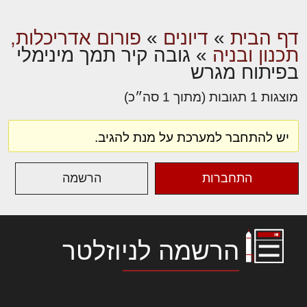
דף הבית
»
דיונים
»
פורום אדריכלות,
תכנון ובניה
»
גובה קיר תמך מינימלי
בפיתוח מגרש
מוצגות 1 תגובות (מתוך 1 סה״כ)
יש להתחבר למערכת על מנת להגיב.
התחברות
הרשמה
הרשמה לניוזלטר
לורם איפסום דולור סיט אמט, קונסקטורר
אדיפיסינג אלית להאמית קרהשק סכעיט דז מא,