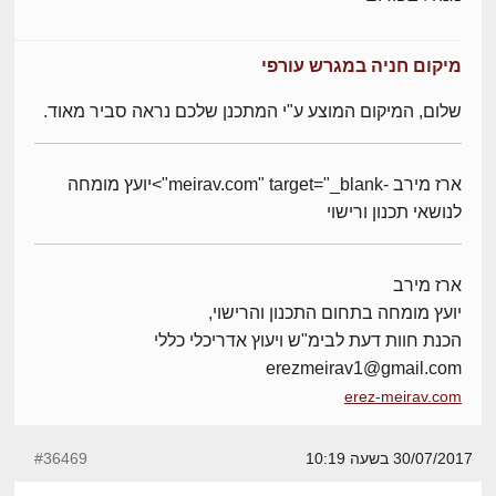
מיקום חניה במגרש עורפי
שלום, המיקום המוצע ע"י המתכנן שלכם נראה סביר מאוד.
ארז מירב -meirav.com" target="_blank">יועץ מומחה
לנושאי תכנון ורישוי
ארז מירב
יועץ מומחה בתחום התכנון והרישוי,
הכנת חוות דעת לבימ"ש ויעוץ אדריכלי כללי
erezmeirav1@gmail.com
erez-meirav.com
30/07/2017 בשעה 10:19
#36469