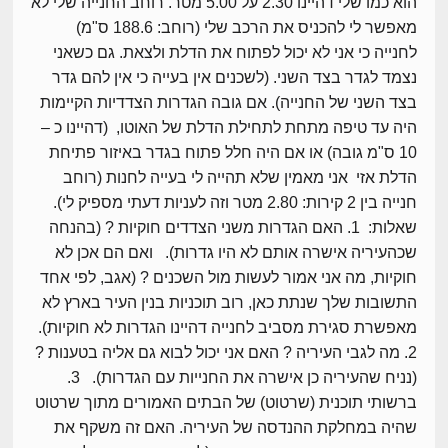
הוא כמו שלי דהיינו 2.30 על 5.00 מטר. רוחב החנייה שלי לא
מאפשר לי להכניס את הרכב שלי (רוחב: 188.6 ס"מ)
לחנייה כי אני לא יכול לפתוח את הדלת ולצאת. גם כשאני
נצמד לגדר בצד השני. (לשכנים אין בעייה כי אין להם גדר
בצד השני של החנייה). אם גובה הגדרות הצדדיות הקיימות
היה עד טיפה מתחת לתחילת הדלת של האוטו, (דהיינו כ –
10 ס"מ גובה) או אם היה חלל פתוח בגדר באיזור פתיחת
הדלת אזי אני מאמין שלא תהייה לי בעייה לחנות (רוחב
חנייה בין 2 קירות: 2.80 מטר וזה לעניות דעתי מספיק לי).
שאלות: 1. האם הגדרות משני הצדדים חוקיות ? (בהנחה
שכהעיריה אישרה אותם לא היו גדרות). ואם הם אכן לא
חוקיות, מה אני אמור לעשות מול השכנים ? (אגב, לפי אחד
התשובות שלך שנתת כאן, רוב תוכניות בנין העיר בארץ לא
מאפשרת סגירת מסביב לחנייה דהיינו הגדרות לא חוקיות).
2. מה לגבי העיריה ? האם אני יכול לבוא גם אליה בטענות ?
(נניח שהעיריה כן אישרה את החנייות עם הגדרות). 3.
ברשותי תוכנית (שרטוט) של הבתים האמורים מתוך שרטוט
שהיה במחלקת ההנדסה של העיריה. האם זה משקף את