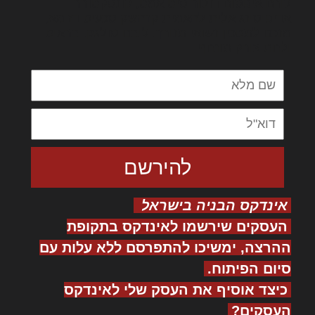
לורם איפסום דולור סיט אמט, קונסקטורר
אדיפיסינג אלית להאמית קרהשק סכעיט דז מא,
מנכם למטכין נשואי מנורך. ליבם סולגק. בראיט
ולחת צורק מונחף
אינדקס הבניה בישראל
העסקים שירשמו לאינדקס בתקופת
ההרצה, ימשיכו להתפרסם ללא עלות עם
סיום הפיתוח.
כיצד אוסיף את העסק שלי לאינדקס
העסקים?