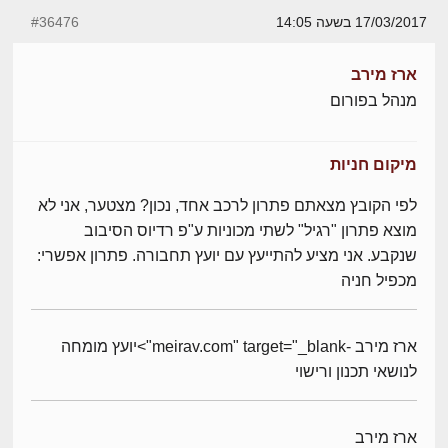
17/03/2017 בשעה 14:05
#36476
ארז מירב
מנהל בפורום
מיקום חניות
לפי הקובץ מצאתם פתרון לרכב אחד, נכון? מצטער, אני לא
מוצא פתרון "רגיל" לשתי מכוניות ע"פ רדיוס הסיבוב
שנקבע. אני מציע להתייעץ עם יועץ תחבורה. פתרון אפשרי:
מכפיל חניה
ארז מירב -meirav.com" target="_blank">יועץ מומחה
לנושאי תכנון ורישוי
ארז מירב