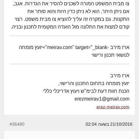
צו מבית המשפט המורה לשכנים להסיר את הגדרות. אגב,
אם ניתן היתר, הוא לא ניתן כדין היות והוא סותר את
התקנות. גם במקרה זה עליך להוציא צו מבית משפט. רצוי
קודם למצות את התלונה מול הועדה המקומית לתכנון ובניה.
ארז מירב -meirav.com" target="_blank">יועץ מומחה
לנושאי תכנון ורישוי
ארז מירב
יועץ מומחה בתחום התכנון והרישוי,
הכנת חוות דעת לבימ"ש ויעוץ אדריכלי כללי
erezmeirav1@gmail.com
erez-meirav.com
21/10/2016 בשעה 02:04
#36480