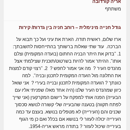
אריה קורדובה
משתתף
גודל חנייה מינימלית – רוחב חניה בין גדרות/ קירות
ארז שלום, ראשית תודה. הארת את עיני ועל כך תבוא על
הברכה. עוד שתי שאלות ברשותך בהתייחסות לתשובתך:
1. "בדוק את היתר הבניה החתום (בועדה המקומית) וצלם
אותו". ההיתר אמור להיות בשרטוט/תוכנית שצילמתי אצל
מהנדס העיר ? מה אני אמור לחפש ? 2. "רצוי קודם למצות
את התלונה מול הועדה המקומית לתכנון ובניה". למה
כוונתך ? הוועדה המקומית לתכנון ובנייה בעירי ? אני שואל
כיוון שמהנדס העיר שלנו (היה אחד מאלו שפניתי אליו עם
הבעייה) הפנה אותי למפקח על רישום המקרקעין (אני שייך
לפתח תקווה) בטענה שהבעייה שלי קשורה לנושא סכסוך
שכנים והם (העירייה) לא מטפלים בנושא. בעצם עד כמה
העירייה יכולה לעזור לי בנושא אם בכלל ואם כן מי הגוף
בעירייה שיכול לעזור ? בתודה מראש אריה-1954.