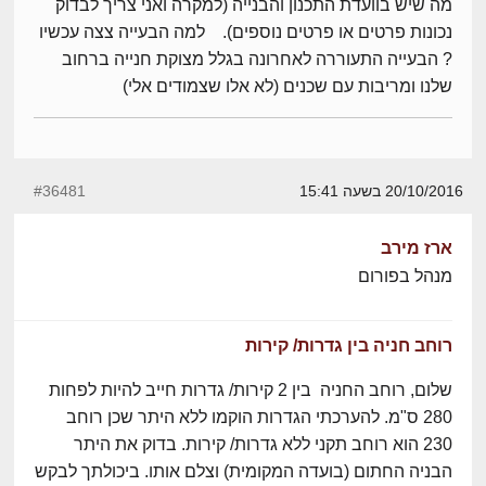
מה שיש בוועדת התכנון והבנייה (למקרה ואני צריך לבדוק
נכונות פרטים או פרטים נוספים). למה הבעייה צצה עכשיו
? הבעייה התעוררה לאחרונה בגלל מצוקת חנייה ברחוב
שלנו ומריבות עם שכנים (לא אלו שצמודים אלי)
20/10/2016 בשעה 15:41
#36481
ארז מירב
מנהל בפורום
רוחב חניה בין גדרות/ קירות
שלום, רוחב החניה בין 2 קירות/ גדרות חייב להיות לפחות
280 ס"מ. להערכתי הגדרות הוקמו ללא היתר שכן רוחב
230 הוא רוחב תקני ללא גדרות/ קירות. בדוק את היתר
הבניה החתום (בועדה המקומית) וצלם אותו. ביכולתך לבקש