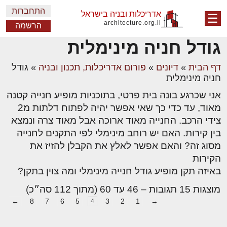
התחברות
אדריכלות ובניה בישראל
☰
architecture.org.il
הרשמה
גודל חניה מינימלית
דף הבית
»
דיונים
»
פורום אדריכלות, תכנון ובניה
»
גודל
חניה מינימלית
אני שכרגע בונה בית פרטי, בתוכניות מופיע חנייה קטנה
מאוד, עד כדי כך שאי אפשר יהיה לפתוח דלתות מ2
צידי הרכב. החנייה מאוד ארוכה אבל מאוד צרה ונמצא
בין קירות. האם יש רוחב מינימלי לפי התקנים לחנייה
מסוג זה? והאם אפשר לאלץ את הקבלן להזיז את
הקירות
באיזה תקן מופיע גודל חנייה מינימלי ומה צוין בתקן?
מוצגות 15 תגובות – 46 עד 60 (מתוך 112 סה״כ)
←
8
7
6
5
3
2
1
→
4